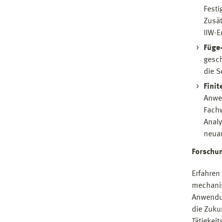
Festi
Zusät
IIW-
Füge
gesch
die S
Fini
Anwe
Fachw
Analy
neuar
Forschu
Erfahren
mechanis
Anwendun
die Zuku
Tätigkei