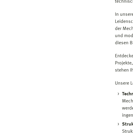
technisc
In unser
Leidensc
der Mech
und mode
diesen B
Entdecke
Projekte
stehen I
Unsere L
Tech
Mecha
werde
ingen
Stru
Struk