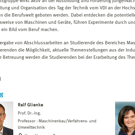
itsgruppe wirkt aktiv an der Ausbildung und Förderung junger
Nach
ltung und Organisation des Tag der Technik vom VDI an der Hoc
 in die Berufswelt geboten werden. Dabei entdecken die potentiel
sweise von Maschinen und Geräte, führen Experimente durch und
 ein Bild vom Beruf machen.
Vergabe von Abschlussarbeiten an Studierende des Bereiches Ma
ierenden die Möglichkeit, aktuelle Themenstellungen aus der Indu
ige Betreuung werden die Studierenden bei der Erarbeitung des The
m
ng
Ralf Glienke
Prof. Dr.-Ing.
Professor
Maschinenbau/Verfahrens- und
Umwelttechnik