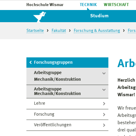
Hochschule Wismar
TECHNIK
WIRTSCHAFT
Studium
Startseite
Fakultät
Forschung & Ausstattung
For
Arb
Forschungsgruppen
Arbeitsgruppe
Mechanik/Konstruktion
Herzlich
Arbeits
Arbeitsgruppe
Mechanik/Konstruktion
Wismar!
Lehre
Wir freu
Forschung
Arbeitsg
bestehen
Veröffentlichungen
drei qua