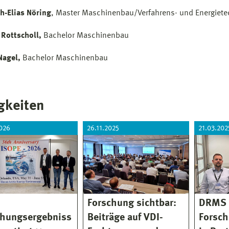
h-Elias Nöring
, Master Maschinenbau/Verfahrens- und Energiete
 Rottscholl,
Bachelor Maschinenbau
Nagel,
Bachelor Maschinenbau
gkeiten
026
26.11.2025
21.03.202
Forschung sichtbar:
DRMS 
chungsergebniss
Beiträge auf VDI-
Forsch