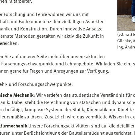
hen Mitarbeiter.
er Forschung und Lehre widmen wir uns mit
haft und Fachkompetenz den vielfältigen Aspekten
anik und Konstruktion. Durch innovative Ansätze
(v.l.n.r.
rnste Methoden gestalten wir aktiv die Zukunft in
Glienke, 
ereichen.
Ing. Andr
n Sie auf unserer Seite mehr über unsere aktuellen
, Forschungsschwerpunkte und Lehrangebote. Wir laden Sie ein, s
hnen gerne für Fragen und Anregungen zur Verfügung.
ehr- und Forschungsschwerpunkte:
nische Mechanik:
Wir vertiefen das studentische Verständnis für 
nik. Dabei steht die Berechnung von statischen und dynamisch
n befähigt, komplexe Systeme der Statik, Kinematik und Kinetik 
ieursmäßig zu lösen. Zusätzlich wird das vermittelte Wissen in e
kturmechanik
Unsere Forschungsaktivitäten sind auf die detailli
turen unter Berücksichtigung der Bauteilermüdung ausgerichtet. I