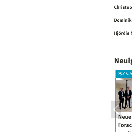
Christop
Dominik
Hjördis 
Neui
25.06.2
Neue
Fors