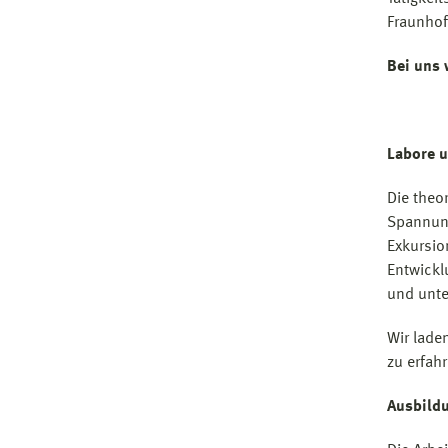
Fraunhof
Bei uns 
Labore u
Die theo
Spannung
Exkursio
Entwickl
und unte
Wir lade
zu erfah
Ausbild