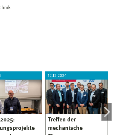
chnik
5
12.12.2024
11.09.2024
2025:
Treffen der
Neue
ungsprojekte
mechanische
Univers