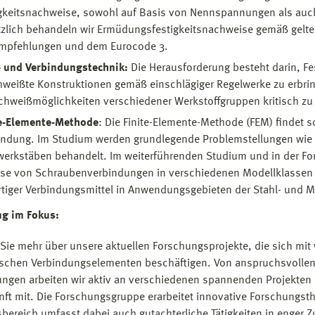
gkeitsnachweise, sowohl auf Basis von Nennspannungen als auch
zlich behandeln wir Ermüdungsfestigkeitsnachweise gemäß gelten
Empfehlungen und dem Eurocode 3.
- und Verbindungstechnik:
Die Herausforderung besteht darin, Fe
weißte Konstruktionen gemäß einschlägiger Regelwerke zu erbring
chweißmöglichkeiten verschiedener Werkstoffgruppen kritisch zu 
te-Elemente-Methode
: Die Finite-Elemente-Methode (FEM) findet s
ndung. Im Studium werden grundlegende Problemstellungen wie 
erkstäben behandelt. Im weiterführenden Studium und in der For
se von Schraubenverbindungen in verschiedenen Modellklassen 
tiger Verbindungsmittel in Anwendungsgebieten der Stahl- und 
ng im Fokus:
 Sie mehr über unsere aktuellen Forschungsprojekte, die sich m
chen Verbindungselementen beschäftigen. Von anspruchsvollen F
gen arbeiten wir aktiv an verschiedenen spannenden Projekten 
nft mit. Die Forschungsgruppe erarbeitet innovative Forschung
tsbereich umfasst dabei auch gutachterliche Tätigkeiten in enger