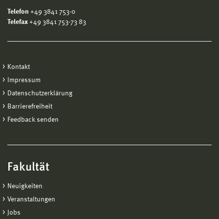
umzusetzen.
Telefon
+49 3841 753-0
Telefax
+49 3841 753-73 83
Kontakt: InTo MedPharm GmbH, Alter Holzhafen 19,
23966 Wismar Tel.: 038417582800 Mail:
christian.mevius@into-medpharm.com
Kontakt
Stellenbeschreibung als PDF
Impressum
Datenschutzerklärung
Barrierefreiheit
Feedback senden
Fakultät
Neuigkeiten
Veranstaltungen
Jobs