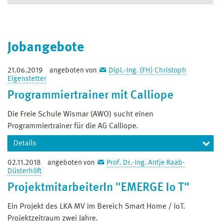
Jobangebote
21.06.2019
angeboten von
Dipl.-Ing. (FH) Christoph
Eigenstetter
Programmiertrainer mit Calliope
Die Freie Schule Wismar (AWO) sucht einen
Programmiertrainer für die AG Calliope.
Details
02.11.2018
angeboten von
Prof. Dr.-Ing. Antje Raab-
Calliope
ist ein Mini-Computer mit denen Kinder
Düsterhöft
spielerisch den Umgang mit Programmiertechniken
Pro­jekt­mit­ar­bei­te­rIn "EMER­GE Io T"
kennenlernen sollen.
Ein Projekt des LKA MV im Bereich Smart Home / IoT.
Die Freie Schule Wismar (AWO) sucht einen
Projektzeitraum zwei Jahre.