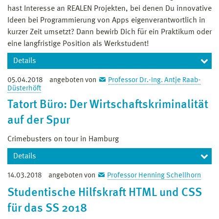
hast Interesse an REALEN Projekten, bei denen Du innovative
Ideen bei Programmierung von Apps eigenverantwortlich in
Sachbearbeiterin/Sachbearbeiter
kurzer Zeit umsetzt? Dann bewirb Dich für ein Praktikum oder
Ermittlungsunterstützung Cybercrime (
E11,
Dienstort
eine langfristige Position als Werkstudent!
Eberswalde
,
Bewerbungsfrist 13.07.2018
)
Details
Mehr Informationen
05.04.2018
angeboten von
Professor Dr.-Ing. Antje Raab-
WER SIND WIR?
Düsterhöft
Tatort Büro: Der Wirtschaftskriminalität
• Wir entwickeln innovative digitale Lösungen im
Gesundheitsbereich, insbesondere Apps.
auf der Spur
• Unsere Apps im Android/iOS-Umfeld sollen Patienten
Crimebusters on tour in Hamburg
und Unternehmen des Gesundheitsmarktes angeboten
werden.
Details
14.03.2018
angeboten von
Professor Henning Schellhorn
Wir laden Dich ein, hinter die Kulissen unseres
WELCHE PROJEKTE UND AUFGABEN STEHEN AN?
Compliance & Forensic Investigations Teams zu
Studentische Hilfskraft HTML und CSS
schauen:
für das SS 2018
• Programmierungsarbeiten bei der Erstellung neuer
Arbeite mit unseren Experten an einer Fallstudie aus