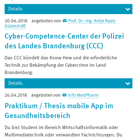
Programmiertrainer für die AG Calliope. Es nehmen
wöchentlich ca. 10 Kinder an der AG teil.
Details
1 x wöchentlich (wahrscheinlich dienstags oder
20.06.2018
angeboten von
Prof. Dr.-Ing. Antje Raab-
Das LKA MV besetzt zum Dezember 2018 zwei
Düsterhöft
donnerstags) ab 14.00 Uhr für 90 Minuten
Projektstellen im Bereich Smart Home / Internet of
Cyber-Competence-Center der Polizei
das Honorar beträgt 40 - 45 € pro 90 min-Einheit
Things.
Beginn ist ca. Ende August / Anfang September
des Landes Brandenburg (CCC)
Projektmitarbeiter 1 "Emerge IoT"
die Schule befindet sich in Wendorf in der Willi-
Projektmitarbeiter 2 "Emerge IoT"
Das CCC bündelt das Know-How und die erforderliche
Schröder-Str.
Technik zur Bekämpfung der Cybercrime im Land
Bei Interesse bitte direkt Nadine Wolff
Brandenburg.
(n.wolff@wings.hs-wismar.de, Tel: +49 3841 753 7107)
Details
kontaktieren.
26.04.2018
angeboten von
InTo MedPharm
Sachbearbeiterin/Sachbearbeiter
Praktikum / Thesis mobile App im
Informationstechnische Überwachung mit dem
Gesundheitsbereich
Schwerpunkt Netzwerkforensik (
E11,
Dienstort
Potsdam
,
Bewerbungsfrist 27.07.2018)
Du bist Student im Bereich Wirtschaftsinformatik oder
Multimediatechnik oder verwandten Fachrichtungen. Du
Mehr Informationen