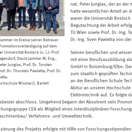
nat. Peter Junglas, der an der
hatte wesentlichen Anteil an
waren die Universität Rostock 
Begutachtung der Arbeit erfolg
TU Wien sowie Prof. Dr.-Ing. T
Dr.-Ing. Sven Pawletta von de
 Jammer im Kreise seiner Betreuer
Promotionsverteidigung auf dem
Seinen beruflichen und wisse
 Universität Rostock (v. l.): Prof.
Hagendorf, David Jammer M. Eng.,
mit einer Berufsausbildung als
Peter Junglas, Prof. Dr. Torsten
GmbH in Boizenburg/Elbe. Dana
rof. Dr. Thorsten Pawletta, Prof. Dr.
zum staatlich geprüften Tech
etta.
an der Beruflichen Schule Tec
ochschule Wismar/J. Bartelt
Abitur an unserer Hochschule
Elektrotechnik auf. Es folgte 
sbester abschloss. Umgehend begann der Absolvent sein Promotio
chungsgruppe CEA als Mitglied eines interdisziplinären Forschung
schinenbau/ Verfahrens- und Umwelttechnik.
nzierung des Projekts erfolgte mit Hilfe von Forschungsstipendi