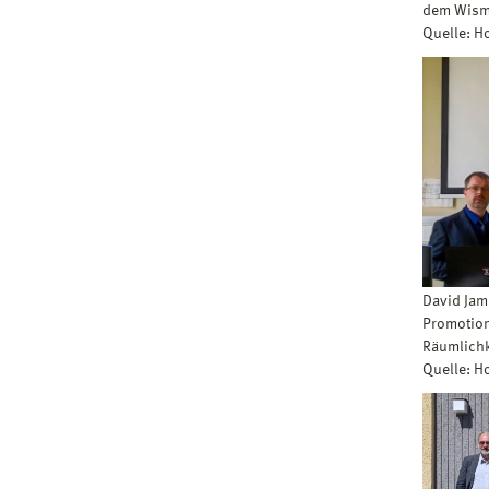
dem Wism
Quelle: 
David Jam
Promotion
Räumlichk
Quelle: H