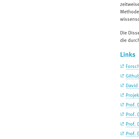
zeitweis
Methoden
wissensc
Die Diss
die durc
Links
Forsc
Github
David
Proje
Prof. 
Prof. 
Prof. 
Prof. 