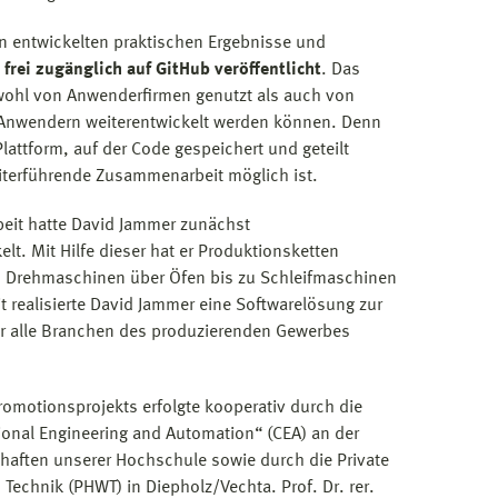
n entwickelten praktischen Ergebnisse und
s
frei zugänglich auf GitHub veröffentlicht
. Das
owohl von Anwenderfirmen genutzt als auch von
Anwendern weiterentwickelt werden können. Denn
Plattform, auf der Code gespeichert und geteilt
iterführende Zusammenarbeit möglich ist.
eit hatte David Jammer zunächst
t. Mit Hilfe dieser hat er Produktionsketten
n Drehmaschinen über Öfen bis zu Schleifmaschinen
it realisierte David Jammer eine Softwarelösung zur
r alle Branchen des produzierenden Gewerbes
romotionsprojekts erfolgte kooperativ durch die
nal Engineering and Automation“ (CEA) an der
chaften unserer Hochschule sowie durch die Private
Technik (PHWT) in Diepholz/Vechta. Prof. Dr. rer.