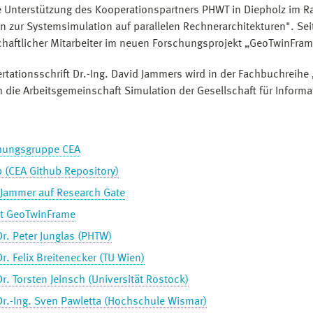
e Unterstützung des Kooperationspartners PHWT in Diepholz im R
 zur Systemsimulation auf parallelen Rechnerarchitekturen". Sei
haftlicher Mitarbeiter im neuen Forschungsprojekt „GeoTwinFra
ertationsschrift Dr.-Ing. David Jammers wird in der Fachbuchreihe 
h die Arbeitsgemeinschaft Simulation der Gesellschaft für Inform
hungsgruppe CEA
 (CEA Github Repository)
 Jammer auf Research Gate
kt GeoTwinFrame
Dr. Peter Junglas (PHTW)
Dr. Felix Breitenecker (TU Wien)
Dr. Torsten Jeinsch (Universität Rostock)
Dr.-Ing. Sven Pawletta (Hochschule Wismar)