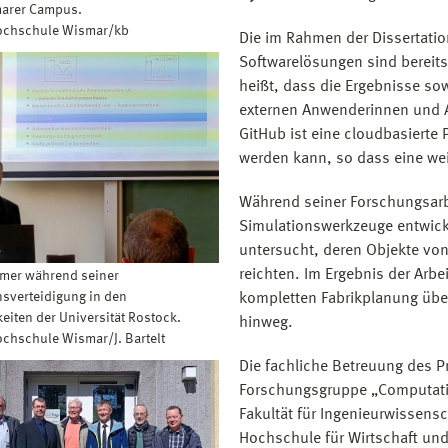
arer Campus.
Hochschule Wismar/kb
Die im Rahmen der Dissertatio
Softwarelösungen sind bereit
heißt, dass die Ergebnisse s
externen Anwenderinnen und 
GitHub ist eine cloudbasierte 
werden kann, so dass eine we
Während seiner Forschungsarb
Simulationswerkzeuge entwickel
untersucht, deren Objekte vo
reichten. Im Ergebnis der Arbe
mer während seiner
sverteidigung in den
kompletten Fabrikplanung übe
eiten der Universität Rostock.
hinweg.
ochschule Wismar/J. Bartelt
Die fachliche Betreuung des P
Forschungsgruppe „Computatio
Fakultät für Ingenieurwissens
Hochschule für Wirtschaft und 