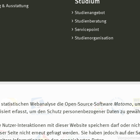
Studium
 & Ausstattung
Studienangebot
Studienberatung
Servicepoint
Studienorganisation
 statistischen Webanalyse die Open-Source-Software
Matomo
, u
siert erfasst, um den Schutz personenbezogener Daten zu gewähr
 Nutzer-Interaktionen mit dieser Website speichern darf oder nich
er Seite nicht erneut gefragt werden. Sie haben jedoch auf der S