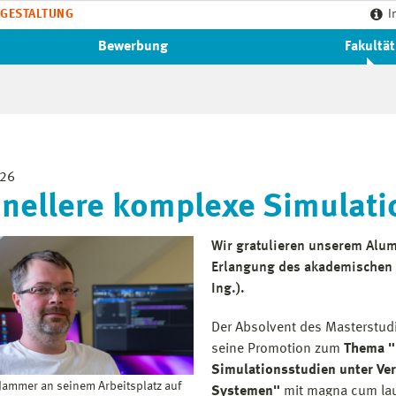
GESTALTUNG
I
Bewerbung
Fakultät
026
nellere komplexe Simulati
Wir gratulieren unserem Alum
Erlangung des akademischen G
Ing.).
Der Absolvent des Masterstudi
seine Promotion zum
Thema "
Simulationsstudien unter Ve
 Jammer an seinem Arbeitsplatz auf
Systemen"
mit magna cum la