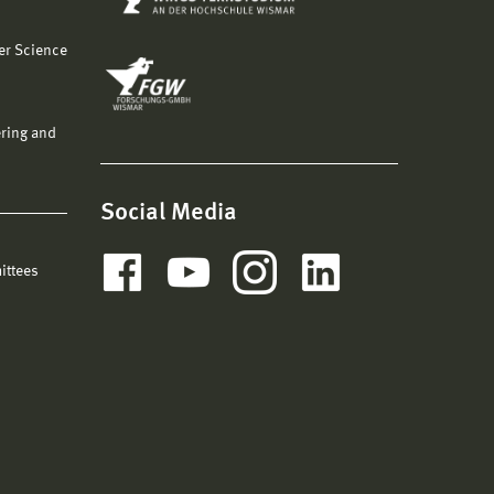
er Science
ering and
Social Media
ittees