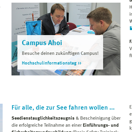
B
e
H
i
W
F
Campus Ahoi
V
Besuche deinen zukünftigen Campus!
f
Hochschulinformationstag
Für alle, die zur See fahren wollen ...
E
e
Seedienstauglichkeitszeugnis
& Bescheinigung über
g
die erfolgreiche Teilnahme an einer
Einführungs- und
k