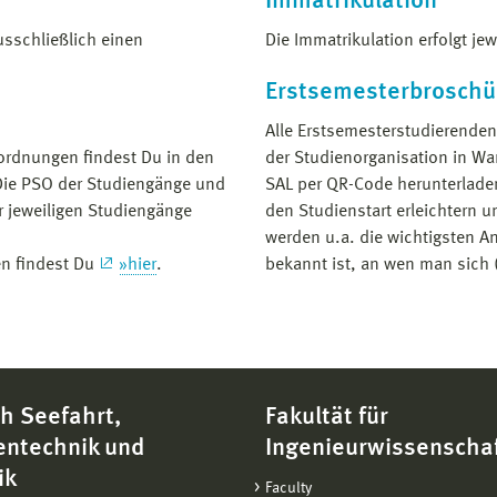
Immatrikulation
usschließlich einen
Die Immatrikulation erfolgt je
Erstsemesterbroschü
Alle Erstsemesterstudierenden
rdnungen findest Du in den
der Studienorganisation in W
Die PSO der Studiengänge und
SAL per QR-Code herunterladen
 jeweiligen Studiengänge
den Studien­start erleichtern
werden u.a. die wichtigsten A
n findest Du
»hier
.
bekannt ist, an wen man sich 
h Seefahrt,
Fakultät für
entechnik und
Ingenieurwissenscha
ik
Faculty