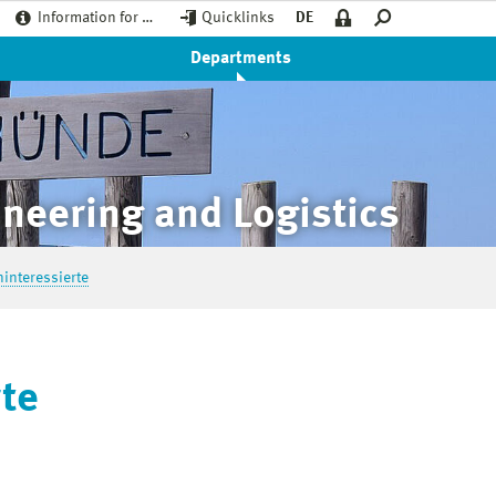
Information for …
Quicklinks
DE
Departments
neering and Logistics
ninteressierte
rte