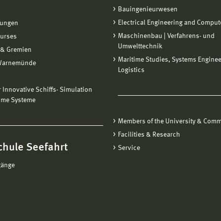
Bauingenieurwesen
Electrical Engineering and Comput
tungen
Maschinenbau | Verfahrens- und
ourses
Umwelttechnik
 & Gremien
Maritime Studies, Systems Engine
Warnemünde
Logistics
ür Innovative Schiffs- Simulation
ime Systeme
Members of the University & Comm
Facilities & Research
chule Seefahrt
Service
gänge