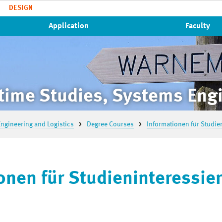
DESIGN
Application
Faculty
time Studies, Systems Engi
ngineering and Logistics
Degree Courses
Informationen für Studie
onen für Studieninteressie