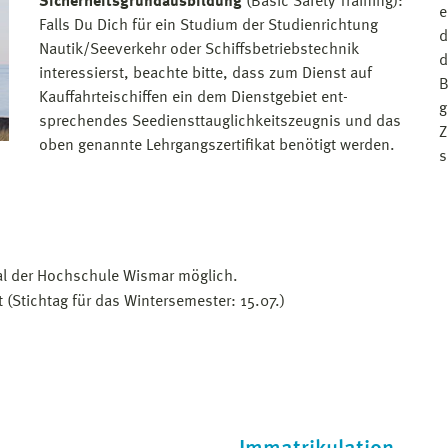
Sicherheitsgrundausbildung
(Basic Safety Training):
e
Falls Du Dich für ein Studium der Studienrichtung
d
Nautik/Seeverkehr oder Schiffsbetriebstechnik
d
interessierst, beachte bitte, dass zum Dienst auf
B
Kauffahrteischiffen ein dem Dienstgebiet ent­
g
sprechendes Seediensttauglichkeitszeugnis und das
Z
oben genannte Lehrgangszertifikat benötigt werden.
s
al der Hochschule Wismar möglich.
et (Stichtag für das Wintersemester: 15.07.)