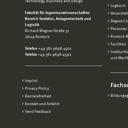
Technology, Business and Design
Logbuch
Fakultät für Ingenieurwissenschaften
Veranstal
Bereich
Seefahrt, Anlagentechnik und
Degree C
Logistik
Personen
Richard-Wagner-Straße 31
Rostock-
18119 Rostock
Facilities
Telefon
+49 381 9698-4501
Institut f
Telefax
+49 381 9698-4592
und Marit
Imprint
Fachs
Privacy Policy
Bildungs
Barrierefreiheit
Kontakt und Anfahrt
Send Feedback