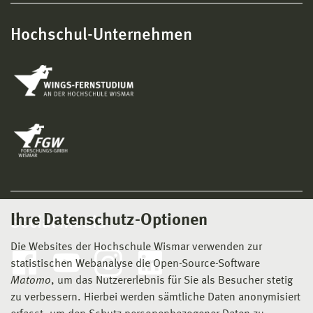
Hochschul-Unternehmen
Ihre Datenschutz-Optionen
Social Media
Die Websites der Hochschule Wismar verwenden zur
statistischen Webanalyse die Open-Source-Software
Matomo
, um das Nutzererlebnis für Sie als Besucher stetig
zu verbessern. Hierbei werden sämtliche Daten anonymisiert