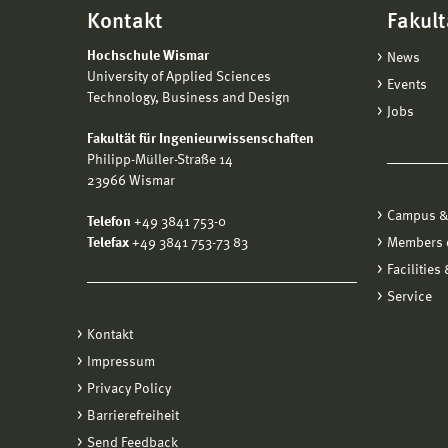
Kontakt
Fakult
Hochschule Wismar
News
University of Applied Sciences
Events
Technology, Business and Design
Jobs
Fakultät für Ingenieurwissenschaften
Philipp-Müller-Straße 14
23966 Wismar
Campus &
Telefon
+49 3841 753-0
Telefax
+49 3841 753-73 83
Members o
Facilities
Service
Kontakt
Impressum
Privacy Policy
Barrierefreiheit
Send Feedback