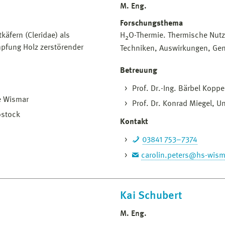
M. Eng.
Forschungsthema
äfern (Cleridae) als
H
O-Thermie. Thermische Nut
2
mpfung Holz zerstörender
Techniken, Auswirkungen, Ge
Betreuung
Prof. Dr.-Ing. Bärbel Kop
le Wismar
Prof. Dr. Konrad Miegel, U
ostock
Kontakt
03841 753–7374
carolin.peters@hs-wism
Kai Schubert
M. Eng.