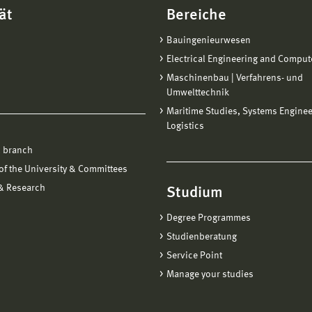
ät
Bereiche
Bauingenieurwesen
Electrical Engineering and Comput
Maschinenbau | Verfahrens- und
Umwelttechnik
Maritime Studies, Systems Engine
Logistics
 branch
f the University & Committees
 & Research
Studium
Degree Programmes
Studienberatung
Service Point
Manage your studies