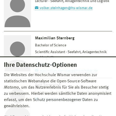
Lecturer
Seefahrt, Anlagentechnik und Logistik
volker.steinhagen@hs-wismar.de
Maximilian Sternberg
Bachelor of Science
Scientific Assistant
Seefahrt, Anlagentechnik
und Logistik
Ihre Datenschutz-Optionen
0381 9698–4555
maximilian.sternberg@hs-wismar.de
Die Websites der Hochschule Wismar verwenden zur
statistischen Webanalyse die Open-Source-Software
Rolf Strenziok
Matomo
, um das Nutzererlebnis für Sie als Besucher stetig
Lecturer
Seefahrt, Anlagentechnik und Logistik
zu verbessern. Hierbei werden sämtliche Daten anonymisiert
rolf.strenziok@hs-wismar.de
erfasst, um den Schutz personenbezogener Daten zu
gewährleisten.