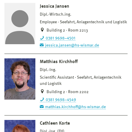
Jessica Jansen
Dipl.-Wirtsch.ing.
Employee
Seefahrt, Anlagentechnik und Logistik
Building 2 · Room 2213
0381 9698–4501
jessica.jansen@hs-wismar.de
Matthias Kirchhoff
Dipl.-Ing.
Scientific Assistant
Seefahrt, Anlagentechnik
und Logistik
Building 2 · Room 2202
0381 9698–4549
matthias.kirchhoff@hs-wismar.de
Cathleen Korte
Dipl.-Ing. (FH)