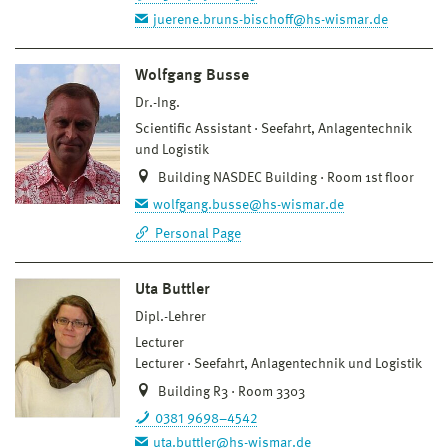
juerene.bruns-bischoff@hs-wismar.de
Wolfgang Busse
Dr.-Ing.
Scientific Assistant
Seefahrt, Anlagentechnik
und Logistik
Building NASDEC Building · Room 1st floor
wolfgang.busse@hs-wismar.de
Personal Page
Uta Buttler
Dipl.-Lehrer
Lecturer
Lecturer
Seefahrt, Anlagentechnik und Logistik
Building R3 · Room 3303
0381 9698–4542
uta.buttler@hs-wismar.de