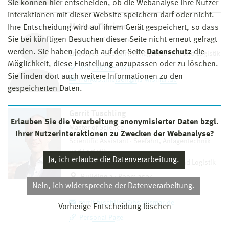
Sie können hier entscheiden, ob die Webanalyse Ihre Nutzer-
Interaktionen mit dieser Website speichern darf oder nicht.
Markus Thielsen
Ihre Entscheidung wird auf ihrem Gerät gespeichert, so dass
Sie bei künftigen Besuchen dieser Seite nicht erneut gefragt
Bachelor of Science
werden. Sie haben jedoch auf der Seite
Datenschutz
die
Employee
Seefahrt, Anlagentechnik und Logistik
Möglichkeit, diese Einstellung anzupassen oder zu löschen.
0381 9698–4613
Sie finden dort auch weitere Informationen zu den
markus.thielsen@hs-wismar.de
gespeicherten Daten.
Gerrit Tuschling
Erlauben Sie die Verarbeitung anonymisierter Daten bzgl.
Master of Science
Ihrer Nutzerinteraktionen zu Zwecken der Webanalyse?
Scientific Assistant
Seefahrt, Anlagentechnik
und Logistik
Ja, ich erlaube die Datenverarbeitung.
Lecturer
Seefahrt, Anlagentechnik und Logistik
Building 2 · Room 2504
Nein, ich widerspreche der Datenverarbeitung.
0381 9698–4556
gerrit.tuschling@hs-wismar.de
Vorherige Entscheidung löschen
Personal Page