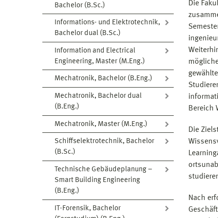
Die Faku
Bachelor (B.Sc.)
zusammen
Informations- und Elektrotechnik,
Semester
Bachelor dual (B.Sc.)
ingenieu
Weiterhi
Information and Electrical
Engineering, Master (M.Eng.)
mögliche
gewählte
Mechatronik, Bachelor (B.Eng.)
Studiere
Mechatronik, Bachelor dual
informat
(B.Eng.)
Bereich 
Mechatronik, Master (M.Eng.)
Die Ziel
Wissensv
Schiffselektrotechnik, Bachelor
(B.Sc.)
Learning
ortsunab
Technische Gebäudeplanung –
studiere
Smart Building Engineering
(B.Eng.)
Nach erf
IT-Forensik, Bachelor
Geschäft