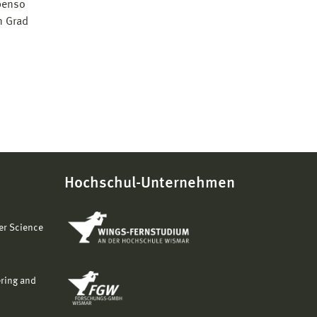
Ebenso
n Grad
Hochschul-Unternehmen
er Science
ering and