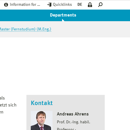
Information for …
Quicklinks
DE
Departments
aster (Fernstudium) (M.Eng.)
als
Kontakt
etzt sich
en
Andreas Ahrens
Prof. Dr.-Ing. habil.
Professor