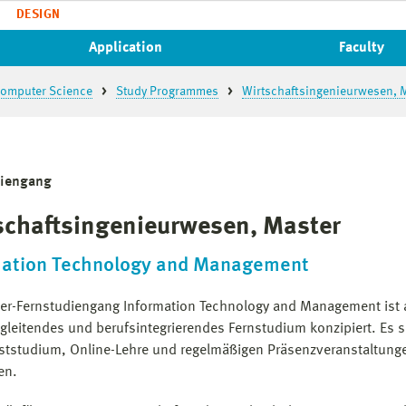
DESIGN
Application
Faculty
 Computer Science
Study Programmes
Wirtschaftsingenieurwesen, M
diengang
schaftsingenieurwesen, Master
mation Technology and Management
er-Fernstudiengang Information Technology and Management ist 
gleitendes und berufsintegrierendes Fernstudium konzipiert. Es s
ststudium, Online-Lehre und regelmäßigen Präsenzveranstaltung
en.