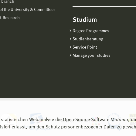
 branch
f the University & Committees
 & Research
Studium
Degree Programmes
Studienberatung
Service Point
Manage your studies
 statistischen Webanalyse die Open-Source-Software
Matomo
, u
siert erfasst, um den Schutz personenbezogener Daten zu gewähr