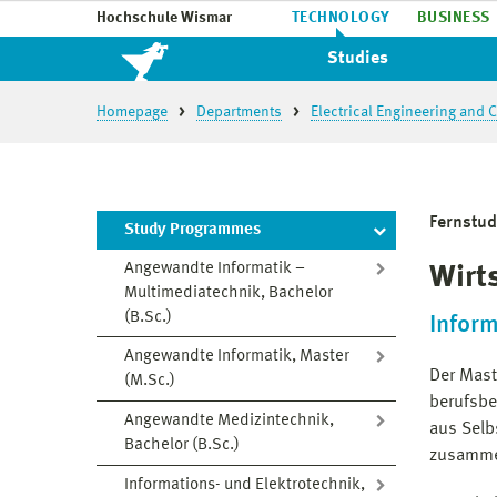
Hochschule Wismar
TECHNOLOGY
BUSINESS
Studies
Homepage
Departments
Electrical Engineering and
Fernstu
Study Programmes
Angewandte Informatik –
Wirt
Multimediatechnik, Bachelor
(B.Sc.)
Infor
Angewandte Informatik, Master
Der Mast
(M.Sc.)
berufsbe
Angewandte Medizintechnik,
aus Selb
Bachelor (B.Sc.)
zusamm
Informations- und Elektrotechnik,