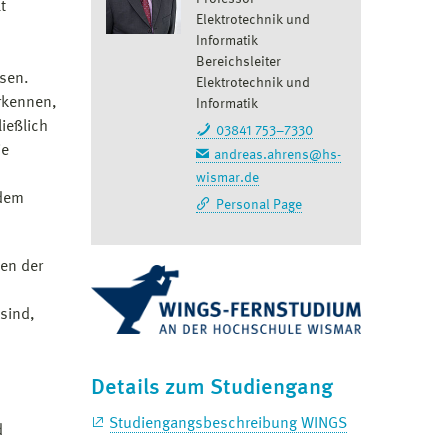
t
Elektrotechnik und
4
Informatik
Bereichsleiter
ssen.
Elektrotechnik und
erkennen,
Informatik
ießlich
03841 753–7330
ie
andreas.ahrens@hs-
wismar.de
 dem
Personal Page
en der
sind,
Details zum Studiengang
Studiengangsbeschreibung WINGS
d