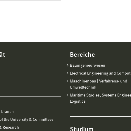
ändig Fragestellungen aus dem Bereich Cybercrime
dungsbezogen zu bearbeiten.
orensik-Wiki
(wichtige Begriffe einfach erklärt)
ät
Bereiche
Bauingenieurwesen
Electrical Engineering and Comput
Maschinenbau | Verfahrens- und
Umwelttechnik
Maritime Studies, Systems Engine
Logistics
 branch
f the University & Committees
 & Research
Studium