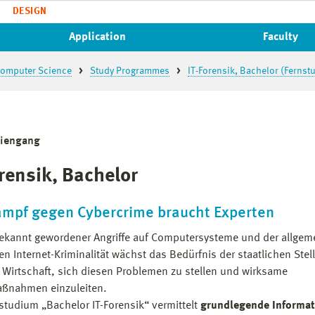
DESIGN
Application
Faculty
 Computer Science
Study Programmes
IT-Forensik, Bachelor (Fernst
diengang
orensik, Bachelor
ampf gegen Cybercrime braucht Experten
kannt gewordener Angriffe auf Computersysteme und der allgem
en Internet-Kriminalität wächst das Bedürfnis der staatlichen Stel
 Wirtschaft, sich diesen Problemen zu stellen und wirksame
ßnahmen einzuleiten.
studium „Bachelor IT-Forensik“ vermittelt
grundlegende Informat