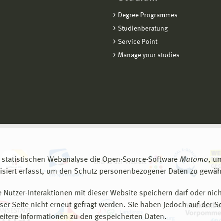
Degree Programmes
Studienberatung
Service Point
Manage your studies
 statistischen Webanalyse die Open-Source-Software
Matomo
, u
siert erfasst, um den Schutz personenbezogener Daten zu gewähr
 Nutzer-Interaktionen mit dieser Website speichern darf oder nich
er Seite nicht erneut gefragt werden. Sie haben jedoch auf der S
eitere Informationen zu den gespeicherten Daten.