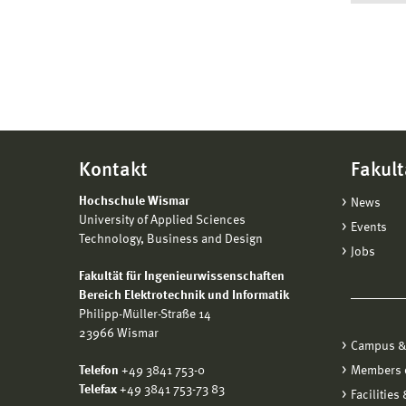
selbst
anwen
IT-F
Kontakt
Fakult
Hochschule Wismar
News
University of Applied Sciences
Events
Technology, Business and Design
Jobs
Fakultät für Ingenieurwissenschaften
Bereich Elektrotechnik und Informatik
Philipp-Müller-Straße 14
23966 Wismar
Campus &
Telefon
+49 3841 753-0
Members o
Telefax
+49 3841 753-73 83
Facilities