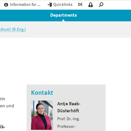
Information for …
Quicklinks
DE
Departments
udium) (B.Eng.)
Kontakt
ein
Antje Raab-
len und
Düsterhöft
Prof. Dr.-Ing.
Professor
ik-