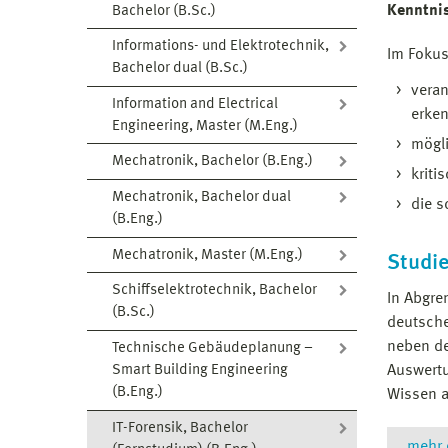
Kenntni
Bachelor (B.Sc.)
Informations- und Elektrotechnik,
Im Fokus
Bachelor dual (B.Sc.)
veran
Information and Electrical
erke
Engineering, Master (M.Eng.)
mögl
Mechatronik, Bachelor (B.Eng.)
krit
Mechatronik, Bachelor dual
die s
(B.Eng.)
Mechatronik, Master (M.Eng.)
Studie
Schiffselektrotechnik, Bachelor
In Abgre
(B.Sc.)
deutsche
neben de
Technische Gebäudeplanung –
Smart Building Engineering
Auswertu
(B.Eng.)
Wissen a
IT-Forensik, Bachelor
mehr 