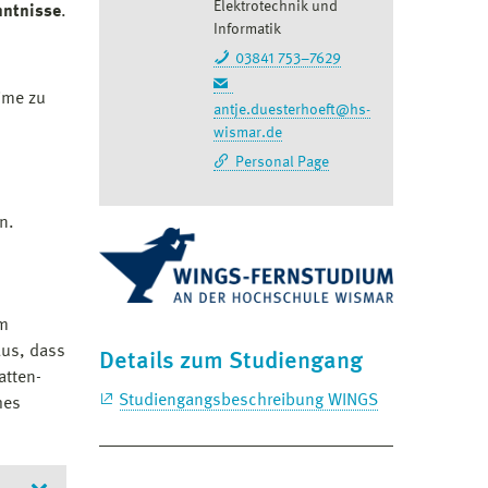
Elektrotechnik und
nntnisse
.
Informatik
03841 753–7629
ime zu
antje.duesterhoeft@hs-
wismar.de
Personal Page
en.
im
aus, dass
Details zum Studiengang
atten-
Studiengangsbeschreibung WINGS
hes