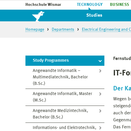
Hochschule Wismar
TECHNOLOGY
BUSINESS
Studies
Homepage
Departments
Electrical Engineering and
Fernstu
Study Programmes
Angewandte Informatik –
IT-F
Multimediatechnik, Bachelor
(B.Sc.)
Der K
Angewandte Informatik, Master
Wegen be
(M.Sc.)
steigend
Angewandte Medizintechnik,
auch der
Bachelor (B.Sc.)
Gegenma
Das Fern
Informations- und Elektrotechnik,