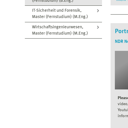
(Fernstudium) (B.Eng.)
IT-Sicherheit und Forensik,
Die Me
Master (Fernstudium) (M.Eng.)
ein
Wirtschaftsingenieurwesen,
Port
de
Master (Fernstudium) (M.Eng.)
di
NDR N
di
die
di
di
Die Zi
Wissen
Pleas
Learni
video,
sind, 
Youtu
zu stu
infor
Am End
wissen