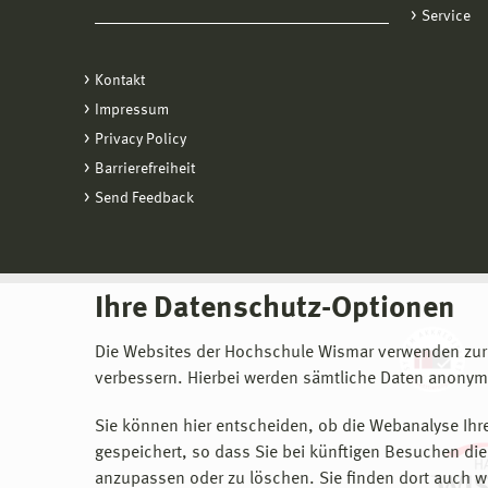
Service
Kontakt
Impressum
Privacy Policy
Barrierefreiheit
Send Feedback
Ihre Datenschutz-Optionen
Die Websites der Hochschule Wismar verwenden zur
verbessern. Hierbei werden sämtliche Daten anonymi
Sie können hier entscheiden, ob die Webanalyse Ihre
gespeichert, so dass Sie bei künftigen Besuchen dies
anzupassen oder zu löschen. Sie finden dort auch w