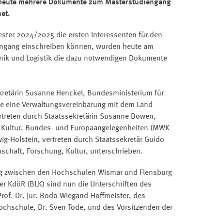
eute mehrere Dokumente zum Masterstudiengang
et.
ster 2024/2025 die ersten Interessenten für den
engang einschreiben können, wurden heute am
hnik und Logistik die dazu notwendigen Dokumente
kretärin Susanne Henckel, Bundesministerium für
je eine Verwaltungsvereinbarung mit dem Land
treten durch Staatssekretärin Susanne Bowen,
, Kultur, Bundes- und Europaangelegenheiten (MWK
g-Holstein, vertreten durch Staatssekretär Guido
schaft, Forschung, Kultur, unterschrieben.
ag zwischen den Hochschulen Wismar und Flensburg
 KdöR (BLK) sind nun die Unterschriften des
rof. Dr. jur. Bodo Wiegand-Hoffmeister, des
ochschule, Dr. Sven Tode, und des Vorsitzenden der