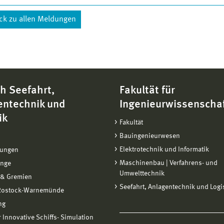
ck zu allen Meldungen
h Seefahrt,
Fakultät für
entechnik und
Ingenieurwissenscha
ik
Fakultät
Bauingenieurwesen
Elektrotechnik und Informatik
tungen
Maschinenbau | Verfahrens- und
änge
Umwelttechnik
 & Gremien
Seefahrt, Anlagentechnik und Logi
 Rostock-Warnemünde
ng
ür Innovative Schiffs- Simulation