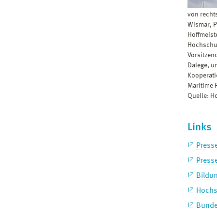
von recht
Wismar, P
Hoffmeist
Hochschul
Vorsitzen
Dalege, u
Kooperati
Maritime P
Quelle: 
Links
Press
Press
Bildu
Hochs
Bunde