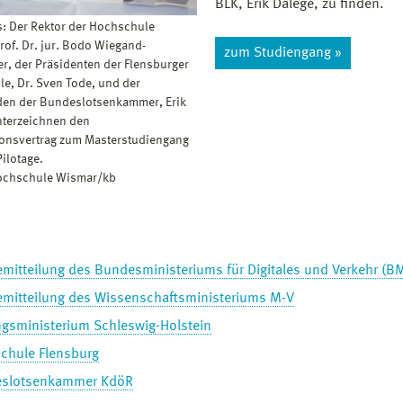
BLK, Erik Dalege, zu finden.
s: Der Rektor der Hochschule
rof. Dr. jur. Bodo Wiegand-
zum Studiengang »
er, der Präsidenten der Flensburger
e, Dr. Sven Tode, und der
den der Bundeslotsenkammer, Erik
nterzeichnen den
onsvertrag zum Masterstudiengang
ilotage.
Hochschule Wismar/kb
emitteilung des Bundesministeriums für Digitales und Verkehr (B
emitteilung des Wissenschaftsministeriums M-V
ngsministerium Schleswig-Holstein
chule Flensburg
slotsenkammer KdöR