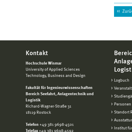
Zurü
Kontakt
Bereic
Anlag
Hochschule Wismar
Logist
University of Applied Sciences
Technology, Business and Design
Logbuch
Fakultät für Ingenieurwissenschaften
Veranstal
Bereich
Seefahrt, Anlagentechnik und
Studieng
Logistik
Personen
Richard-Wagner-Straße 31
Standort
18119 Rostock
Ausstattu
Telefon
+49 381 9698-4501
Institut f
Telefax
+49 381 9698-4592