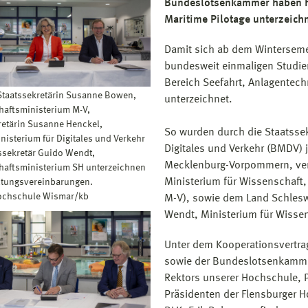
Bundeslotsenkammer haben h
Maritime Pilotage unterzeichn
Damit sich ab dem Winterseme
bundesweit einmaligen Studi
Bereich Seefahrt, Anlagentec
.: Staatssekretärin Susanne Bowen,
unterzeichnet.
aftsministerium M-V,
retärin Susanne Henckel,
So wurden durch die Staatsse
isterium für Digitales und Verkehr
Digitales und Verkehr (BMDV) 
ssekretär Guido Wendt,
Mecklenburg-Vorpommern, ver
aftsministerium SH unterzeichnen
Ministerium für Wissenschaft
ltungsvereinbarungen.
Hochschule Wismar/kb
M-V), sowie dem Land Schleswi
Wendt, Ministerium für Wissen
Unter dem Kooperationsvertr
sowie der Bundeslotsenkammer
Rektors unserer Hochschule, P
Präsidenten der Flensburger H