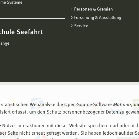
ime Systeme
Personen & Gremien
Forschung & Ausstattung
Service
chule Seefahrt
gänge
 statistischen Webanalyse die Open-Source-Software
Matomo
, u
siert erfasst, um den Schutz personenbezogener Daten zu gewähr
 Nutzer-Interaktionen mit dieser Website speichern darf oder nich
er Seite nicht erneut gefragt werden. Sie haben jedoch auf der S