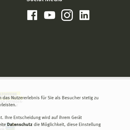
m das Nutzererlebnis für Sie als Besucher stetig zu
leisten.
t. Ihre Entscheidung wird auf ihrem Gerät
eite
Datenschutz
die Möglichkeit, diese Einstellung