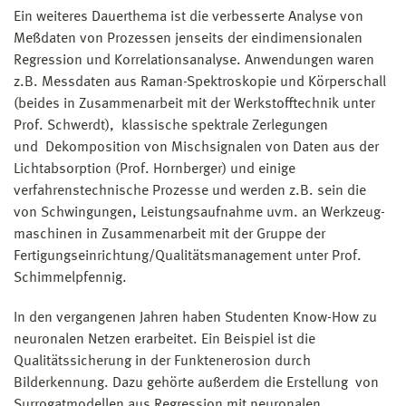
Ein weiteres Dauerthema ist die verbesserte Analyse von
Meßdaten von Prozessen jenseits der eindimensionalen
Regression und Korrelationsanalyse. Anwendungen waren
z.B. Messdaten aus Raman-Spektros­kopie und Körperschall
(beides in Zusammen­arbeit mit der Werkstofftechnik unter
Prof. Schwerdt), klassische spektrale Zerlegungen
und Dekomposition von Mischsignalen von Daten aus der
Lichtabsorption (Prof. Hornberger) und einige
verfahrenstechnische Prozesse und werden z.B. sein die
von Schwingungen, Leistungsaufnahme uvm. an Werk­zeug­
maschinen in Zusammen­arbeit mit der Gruppe der
Fertigungseinrichtung/Qualitätsmanagement unter Prof.
Schimmelpfennig.
In den vergangenen Jahren haben Studenten Know-How zu
neuronalen Netzen erarbeitet. Ein Beispiel ist die
Qualitätssicherung in der Funktenerosion durch
Bilderkennung. Dazu gehörte außerdem die Erstellung von
Surrogat­modellen aus Regression mit neuronalen