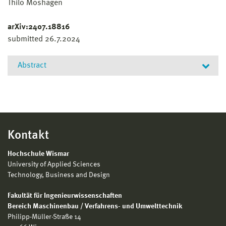
Thilo Moshagen
arXiv:2407.18816
submitted 26.7.2024
Abstract
In this paper a fixed-point solver for mappings from a
Simplex into itself that is gradient-free, global and
requires (d+12) function evaluations for halvening the
error is presented. It is based on topological arguments
Kontakt
and uses the constructive proof of the Mazurkewicz-
Knaster-Kuratowski lemma when used as part of the
Hochschule Wismar
proof for Brouwers Fixed-Point theorem.
University of Applied Sciences
Technology, Business and Design
Fakultät für Ingenieurwissenschaften
Bereich Maschinenbau / Verfahrens- und Umwelttechnik
Philipp-Müller-Straße 14