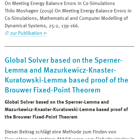
well-known physical expressions. Commonly stated
On Meeting Energy Balance Errors in Co-Simulations
as an invisible feature.
thermodynamical relations between the contributions
Thilo Moshagen (2019) On Meeting Energy Balance Errors in
are examined for their domain of validity, then this
Co-Simulations, Mathematical and Computer Modelling of
validities are proven between the chosen contributions
Dynamical Systems, 25:2, 139-166.
to inner energy and entropy where they should account.
zur Publikation >>
New insights on the thermodynamics of phase changes
are achieved. The phasefield itself is chosen such that
one component of it symbolizes one phase in each
Global Solver based on the Sperner-
grain, i.e. two components for each grain are needed.
To deal with this amount of components and stresses
Lemma and Mazurkewicz-Knaster-
and temperature, a FEM software with the capacity to
Kuratowski-Lemma based proof of the
deal with an arbitrary number of components is
Brouwer Fixed-Point Theorem
designed. Results of the simulations are presented.
Global Solver based on the Sperner-Lemma and
Mazurkewicz-Knaster-Kuratowski-Lemma based proof of
the Brouwer Fixed-Point Theorem
Dieser Beitrag schlägt eine Methode zum Finden von