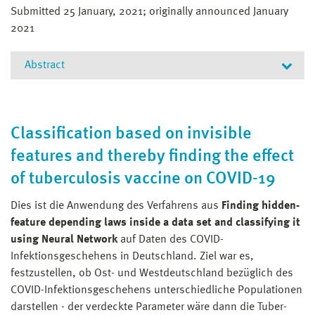
Submitted 25 January, 2021; originally announced January
2021
Abstract
The logcosh loss function for neural networks has been
developed to combine the advantage of the absolute
Classification based on invisible
error loss function of not overweighting outliers with
the advantage of the mean square error of continuous
features and thereby finding the effect
derivative near the mean, which makes the last phase
of tuberculosis vaccine on COVID-19
of learning easier. It is clear, and one experiences it
soon, that in the case of clustered data, an artificial
Dies ist die Anwendung des Verfahrens aus
Finding hidden-
neural network
feature depending laws inside a data set and classifying it
with logcosh loss learns the bigger cluster rather than
using Neural Network
auf Daten des COVID-
the mean of the two. Even more so, the ANN, when
Infektionsgeschehens in Deutschland. Ziel war es,
used for regression of a set-valued function, will learn a
festzustellen, ob Ost- und Westdeutschland bezüglich des
value close to one of the choices, in other words, one
COVID-Infektionsgeschehens unter­schied­liche Populationen
branch of the set-valued function, while a mean-square-
darstellen - der verdeckte Parameter wäre dann die Tuber­