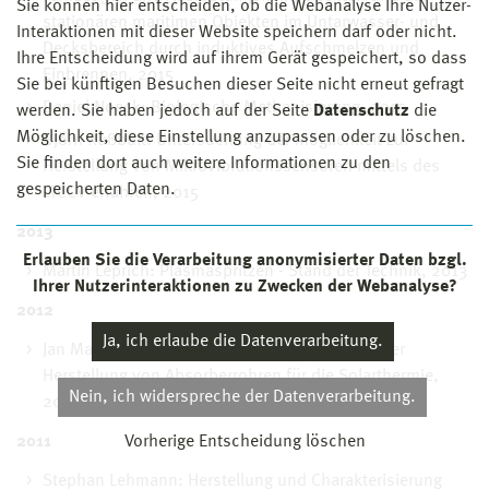
Sie können hier entscheiden, ob die Webanalyse Ihre Nutzer-
stationären maritimen Objekten im Untarwasser- und
Interaktionen mit dieser Website speichern darf oder nicht.
Decksbereich durch induktives Aufschmelzen und
Ihre Entscheidung wird auf ihrem Gerät gespeichert, so dass
Einbrennen, 2015
Sie bei künftigen Besuchen dieser Seite nicht erneut gefragt
Daniel Noeck: Biologische Methanisierung, 2015
werden. Sie haben jedoch auf der Seite
Datenschutz
die
Möglichkeit, diese Einstellung anzupassen oder zu löschen.
Björn Rußbült: Untersuchung der Möglichkeit zur
Sie finden dort auch weitere Informationen zu den
Herstellung von Mikrovibrationssensoren mittels des
gespeicherten Daten.
LTCCV erfahren, 2015
2013
Erlauben Sie die Verarbeitung anonymisierter Daten bzgl.
Martin Leprich: Plasmaspritzen - Stand der Technik, 2013
Ihrer Nutzerinteraktionen zu Zwecken der Webanalyse?
2012
Ja, ich erlaube die Datenverarbeitung.
Jan Mayer: Fertigungstechnische Aspekte bei der
Herstellung von Absorberrohren für die Solarthermie,
Nein, ich widerspreche der Datenverarbeitung.
2012
2011
Vorherige Entscheidung löschen
Stephan Lehmann: Herstellung und Charakterisierung