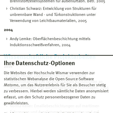
Brennstoffzellensystemen für außenluftabh. Betr. 2005
Christian Schwarz: Entwicklung von Strukturen für
unbrennbare Wand - und Türkonstruktionen unter
Verwendung von Leichtbaumaterialien, 2005
2004
Andy Lemke: Oberflächenbeschichtung mittels
Induktionsschweißverfahren, 2004
Wissenschaftliche Projektarbeiten
Ihre Datenschutz-Optionen
2016
Die Websites der Hochschule Wismar verwenden zur
Sören Postel: Literaturrecherche zum Thema
statistischen Webanalyse die Open-Source-Software
Verbundhaftung von faserverstärkten Kunststoffen an
Matomo
, um das Nutzererlebnis für Sie als Besucher stetig
Metalleinlegern und die dazugehörigen Grundlagen, 2016
zu verbessern. Hierbei werden sämtliche Daten anonymisiert
2015
erfasst, um den Schutz personenbezogener Daten zu
gewährleisten.
Norina Keller: Emaillebeschichtungen auf maritimen
Fahrzeugen und Ausrüstungskomponenten und auf