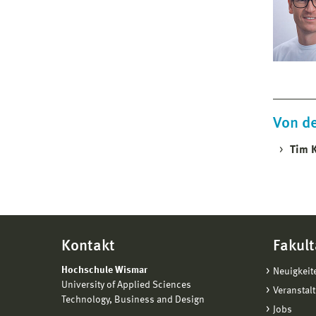
Von d
Tim 
Kontakt
Fakult
Hochschule Wismar
Neuigkeit
University of Applied Sciences
Veranstal
Technology, Business and Design
Jobs