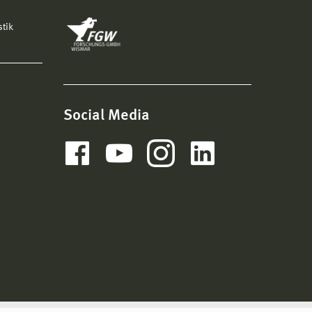
stik
Social Media