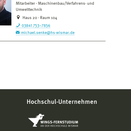
Mitarbeiter
Maschinenbau/Verfahrens- und
Umwelttechnik
Haus 20 · Raum 104
03841 753–7856
michael.senke@hs-wismar.de
Hochschul-Unternehmen