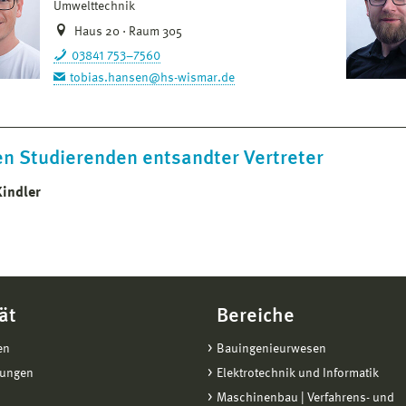
Umwelttechnik
Haus 20 · Raum 305
03841 753–7560
tobias.hansen@hs-wismar.de
en Studierenden entsandter Vertreter
Kindler
ät
Bereiche
en
Bauingenieurwesen
tungen
Elektrotechnik und Informatik
Maschinenbau | Verfahrens- und