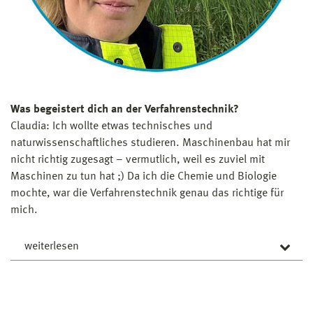
Hendrick Riechert hat den Bachelor- und
Schritten – auch mit temporären Fehlern – iterativ
Masterstudiengang Verfahrenstechnik an der
besser werden.
Hochschule Wismar von 2015 bis 2023 absolviert. Heute
Frank Stegemann
ist er als
Projektentwickler bei den Stadtwerken Lübeck
im E-Mobilitäts­bereich tätig und unter anderem für eine
flächendeckende Ladeinfrastruktur verantwortlich.
Was begeistert dich an der Verfahrenstechnik?
Claudia: Ich wollte etwas technisches und
naturwissenschaftliches studieren. Maschinenbau hat mir
nicht richtig zugesagt – vermutlich, weil es zuviel mit
Maschinen zu tun hat ;) Da ich die Chemie und Biologie
mochte, war die Verfahrenstechnik genau das richtige für
mich.
weiterlesen
Warum sollte man Ingenieur*in werden?
In diesem Berufsfeld gibt es verschiedene,