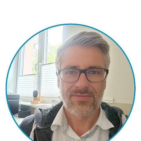
Warum sollte man Ingenieur*in werden?
Ingenieurwesen ist für mich die technische Umsetzung
von naturwissenschaftlichen Grundlagen. Man kann
somit seine theoretischen Gedanken in der echten Welt
realisieren.
Was begeistert dich an der Verfahrenstechnik?
Die Vielfältigkeit. Durch das breite Spektrum an Wissen,
welches im Studium vermittelt wird, kann man
letztendlich in jedem Unternehmen arbeiten, das etwas
produziert. Von Lebensmitteln über sauberes Wasser bis
hin zu Recyclingprodukten.
Was möchtest du Studienanfänger*innen mitgeben?
Probiert alles aus! Ob es studentische Veranstaltungen
vom asta und FSR oder Tutorien sind. Macht alles mit –
auch bereichsübergreifend, da lernt man viele tolle
Menschen kennen!