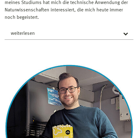
meines Studiums hat mich die technische Anwendung der
Naturwissenschaften interessiert, die mich heute immer
noch begeistert.
weiterlesen
Was begeistert dich an der Verfahrenstechnik?
Ich wollte mich nicht zu früh im Bachelor spezialisieren.
Daher bin ich irgendwann auf die Verfahrenstechnik
aufmerksam geworden. Die Module sind inhaltlich breit
gefächert und bieten eine solide Basis für einen
vielfältigen Einsatzbereich im späteren Berufsleben.
Was hat dir in Wismar gefallen?
Wismar ist keine Großstadt. Daher hat man einen
persönlichen Kontakt zu den Professor*innen und
Mitstudierenden. Man teilt mit ihnen viele schöne
Aktivitäten und Erlebnisse, wie das Kutterpullen oder die
Weihnachtsfeiern! Rückblickend betrachtet, weiß man