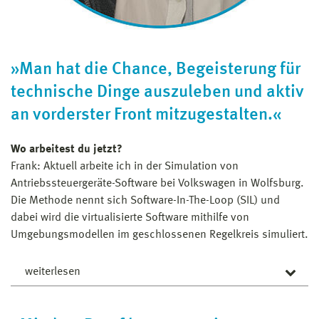
Ina ist seit Dezember 2023 bei der Lübzer Brauerei als
Prozessingenieurin in der Flaschenabfüllanlage
angestellt. Ihr Weg hat 2018 an der Hochschule Wismar
begonnen, als sie sich für den Bachelorstudiengang
»Man hat die Chance, Begeisterung für
Verfahrenstechnik – Energie-, Umwelt- und
technische Dinge auszuleben und aktiv
Biotechnologie entschieden hat.
an vorderster Front mitzugestalten.«
Wo arbeitest du jetzt?
Frank: Aktuell arbeite ich in der Simulation von
Antriebssteuergeräte-Software bei Volkswagen in Wolfsburg.
Die Methode nennt sich Software-In-The-Loop (SIL) und
dabei wird die virtualisierte Software mithilfe von
Umgebungsmodellen im geschlossenen Regelkreis simuliert.
weiterlesen
Warum sollte man IngenieurIn werden?