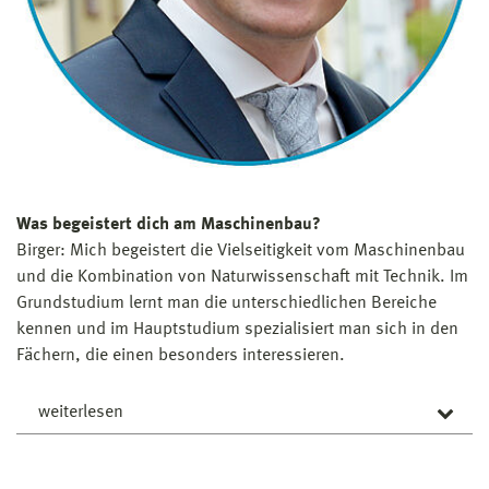
schreiben und eure Englischkenntnisse nicht aus den
Augen zu verlieren.
Claudia Lippke steht neben dem Kraftwerk, welches das
gesamte Werk des Unternehmens Dow u. a. mit Strom
und Dampf versorgt. Hier begann ihr Weg 2013 nach
dem Studium der Verfahrenstechnik in Wismar als
Anlageningenieurin. Nach einem Abstecher in die
Personalabteilung und die Chloranlage kehrte Claudia
Was begeistert dich am Maschinenbau?
zuletzt zur Abteilung des Kraftwerkes als Anlagenleiterin
Birger: Mich begeistert die Vielseitigkeit vom Maschinenbau
zurück.
und die Kombination von Naturwissenschaft mit Technik. Im
Grundstudium lernt man die unterschiedlichen Bereiche
kennen und im Hauptstudium spezialisiert man sich in den
Fächern, die einen besonders interessieren.
weiterlesen
Warum sollte man Ingenieur*in werden?