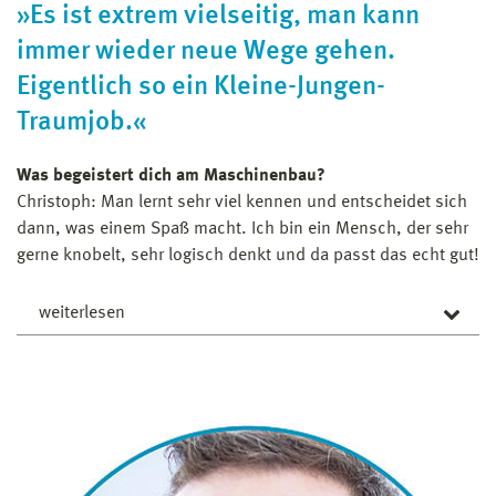
dem Unternehmen Cortronik GmbH (Medizintechnik)
»Es ist extrem vielseitig, man kann
erarbeitet und war dort anschließend als
immer wieder neue Wege gehen.
Produktionsingenieurin tätig. Zuletzt umfasste ihr
Eigentlich so ein Kleine-Jungen-
Verantwortungsbereich die Reinigungsprozesse
während der Stent-Herstellung und sie war als
Traumjob.«
Gefahrensstoffbeauftragte tätig.
Was begeistert dich am Maschinenbau?
Christoph: Man lernt sehr viel kennen und entscheidet sich
dann, was einem Spaß macht. Ich bin ein Mensch, der sehr
gerne knobelt, sehr logisch denkt und da passt das echt gut!
weiterlesen
Warum sollte man Ingenieur*in werden?
Es ist extrem vielseitig, man kann immer wieder neue
Wege gehen. Bei mir war es so, dass ich am Anfang
nicht wusste, was ich genau werden möchte und im
Maschinenbau kann man sich dann immer