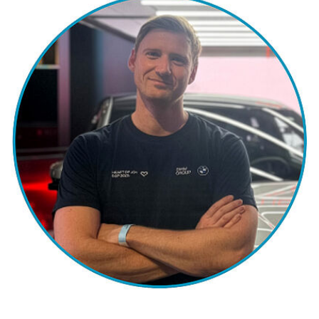
weil ich ein naturwissenschaftliches Grundverständnis
erlernt habe. Außerdem bin ich eine kreative
Problemlöserin geworden.
Was begeistert dich an der Verfahrenstechnik?
Ich habe Verfahrenstechnik als Weiterentwicklung nach
meiner Ausbildung zur Chemielaborantin und dem
Fachabi in Metalltechnik gewählt. Vor allem die Themen
zur Nutzung von nachwachsenden Rohstoffen
begeistern mich.
Was möchtest du Studienanfänger*innen mitgeben?
Es gibt zwei Arten, Schwierigkeiten zu begegnen:
entweder du änderst die Schwierigkeiten, oder du
änderst dich (Phyllis Bottome).
Inga hat von 2009 bis 2016 an der Hochschule Wismar
im Bachelor und Master Verfahrens- und Umwelttechnik
studiert. Ihre Master-Thesis hat sie in Kooperation mit