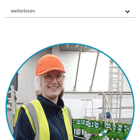
weiterlesen
Was begeistert dich an der Verfahrenstechnik?
Die Frage ist der ersten schon recht ähnlich ;). Im Bezug
zum Verfahrenstechnik-Studiengang ist es eine tolle
Mischung aus Theorie und Praxis, außerdem sind die
Themen zukunftsorientiert und abwechslungsreich.
Was hat dir in Wismar gefallen?
Die Mensa und der Studentenclub Block 17. Hier gibt es
viele Veranstaltungen für die Studierenden, sodass man
am Ende irgendwie alle über ein bis zwei Ecken kennt.
Das ist schon was besonderes. Dazu kommt das
familiäre Verhältnis miteinander, dass man keine
Nummer im System ist und dass Wismar einfach schön
gelegen ist an der Ostsee.
Was möchtest du Studienanfänger*innen mitgeben?