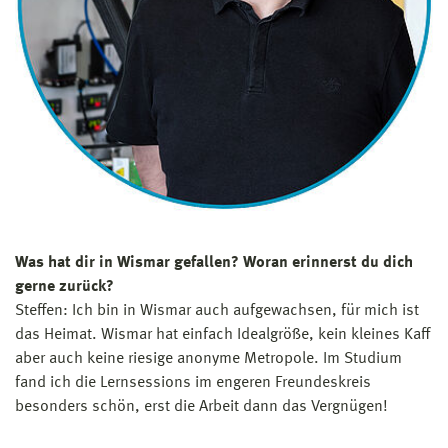
Prototyp gebaut und Feldversuche durchgeführt.
Wo arbeitest du jetzt?
Nach dem Ende des Forschungsprojekts bei der IAV
habe ich im Technologiemanagement der DB
Fahrzeuginstandhaltung GmbH angefangen, wo ich bis
heute arbeite.
Ich entwickle Digitalisierungs- und Technikstrategien
und betreue Technologieeinführungen. Ein großes
Projekt, an dem ich arbeite, ist eine KI-gestützte App zur
effizienten Komponentenidentifikation. Dies ist für die
Was hat dir in Wismar gefallen? Woran erinnerst du dich
Wartung der Züge notwendig, weil es sehr viele
gerne zurück?
verschiedene Baureihen mit unterschiedlichsten
Steffen: Ich bin in Wismar auch aufgewachsen, für mich ist
Ersatzteilkomponenten gibt. In diesem Zusammenhang
das Heimat. Wismar hat einfach Idealgröße, kein kleines Kaff
beschäftige ich mich intensiv mit Programmierungen für
aber auch keine riesige anonyme Metropole. Im Studium
Datenauswertungen, Dashboards und
fand ich die Lernsessions im engeren Freundeskreis
Datenbereinigungen. Die Grundlagen dafür habe ich mir
besonders schön, erst die Arbeit dann das Vergnügen!
im Studium und während meiner Promotion angeeignet.