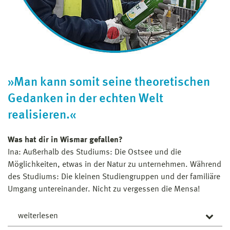
Nehmt alle Ersti-Veranstaltungen mit, knüpft Kontakte,
gebt eure (Bafög-)Anträge rechtzeitig ab und geht zu den
Vorlesungen, auch wenn die studentischen Freiheiten
verlockend sind. Ach ja – und seid niemals der
Gastgeber ;)”
Von der Hochschulbank ins Kino. Nils Runge hat bis
»Man kann somit seine theoretischen
2023 Verfahrens- und Umwelttechnik im Bachelor- und
Gedanken in der echten Welt
Master an unserer Hochschule studiert. Heute arbeitet
realisieren.«
er als Energiemanager beim Unternehmen CineStar und
ist für alle Energiethemen, das Energie-
Managementsystem sowie dessen Verwaltung
Was hat dir in Wismar gefallen?
Ansprechpartner.
Ina: Außerhalb des Studiums: Die Ostsee und die
Möglichkeiten, etwas in der Natur zu unternehmen. Während
des Studiums: Die kleinen Studiengruppen und der familiäre
Umgang untereinander. Nicht zu vergessen die Mensa!
weiterlesen