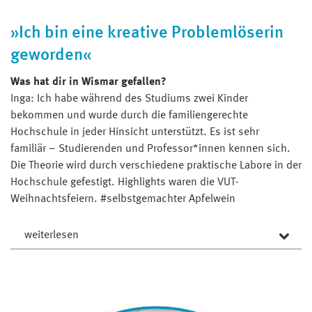
ist und die Frage kommt: Und was nun? Deswegen
knüpft schon im Studium Kontakte, informiert euch,
»Ich bin eine kreative Problemlöserin
fragt nach oder geht zum Beispiel auf Messen.
geworden«
Julian Vogt ist nach seinem Bachelorstudium an die
Was hat dir in Wismar gefallen?
Hochschule Wismar gekommen. Hier hat er im Jahr
Inga: Ich habe während des Studiums zwei Kinder
2021 seinen Masterabschluss in der Verfahrens- und
bekommen und wurde durch die familiengerechte
Energietechnik gemacht. Als Konstruktionsingenieur ist
Hochschule in jeder Hinsicht unterstützt. Es ist sehr
er gegenwärtig für die Planung der Substrat- und
familiär – Studierenden und Professor*innen kennen sich.
Heizungstechnik in Biogasanlagen beim Unternehmen
Die Theorie wird durch verschiedene praktische Labore in der
bioconstruct in Niedersachsen zuständig.
Hochschule gefestigt. Highlights waren die VUT-
Weihnachtsfeiern. #selbstgemachter Apfelwein
weiterlesen
Warum sollte man Ingenieur*in werden?
Das ist eine gute Frage. Ich mag es, dass ich meinen
Kindern die Zusammenhänge in der Natur erklären kann,