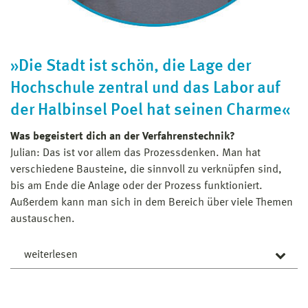
liegen.
2008 habe ich angefangen, in Wismar zu studieren und
danach gleich den Master rangehangen. Mein erster
Arbeitgeber war eine Leiharbeitsfirma – heute heißt sie
IBB House of Engineering. Dort hatte ich die
»Die Stadt ist schön, die Lage der
Möglichkeit, mich im Bereich CAD, speziell mit Creo,
Hochschule zentral und das Labor auf
weiterzubilden. Die Firma hat mich dann – je nach
Bedarf – an verschiedene Unternehmen vermittelt.
der Halbinsel Poel hat seinen Charme«
Besonders spannend war, dass ich über diese Firma
Was begeistert dich an der Verfahrenstechnik?
auch Auslandserfahrung in Südkorea sammeln konnte!
Julian: Das ist vor allem das Prozessdenken. Man hat
Wo arbeitest du jetzt?
verschiedene Bausteine, die sinnvoll zu verknüpfen sind,
Derzeit arbeite ich für die balticFuelCells GmbH in
bis am Ende die Anlage oder der Prozess funktioniert.
Schwerin. Dort konstruiere ich Wasserstoff-
Außerdem kann man sich in dem Bereich über viele Themen
Brennstoffzellen und bin für die Qualität der einzelnen
austauschen.
Komponenten verantwortlich. Wir sind eine kleine Firma,
was bedeutet, dass die Arbeit immer abwechslungsreich
weiterlesen
ist. Das Aufgabenspektrum reicht von modernen
Entwicklungsarbeiten im CAD und CAE bis zur
Warum sollte man Ingenieur*in werden?
maschinellen und manuellen Fertigung.
Der Beruf ist für die geeignet, die gerne die Schnittstelle