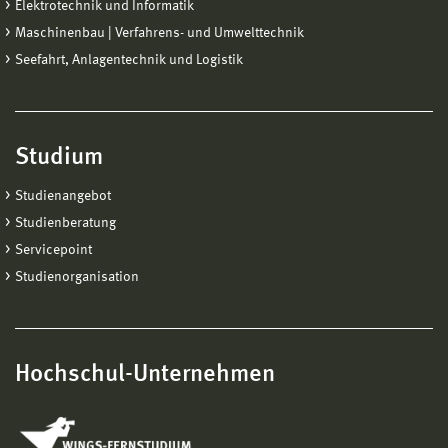
Elektrotechnik und Informatik
Maschinenbau | Verfahrens- und Umwelttechnik
Was möchten Sie StudienanfängerInnen mitgeben?
Seefahrt, Anlagentechnik und Logistik
Bleibt offen, stellt Fragen und probiert euch aus. Noten
sind nicht alles – entscheidend ist, dass man
dranbleibt, sich weiterentwickelt und auch mal Umwege
zulässt. Praktische Erfahrungen, Teamarbeit und
Studium
Eigeninitiative bringen euch oft weiter als reine Theorie.
Studienangebot
Robert Fölsch
Studienberatung
Servicepoint
Studienorganisation
Hochschul-Unternehmen