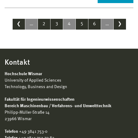
❮
…
2
3
4
5
6
…
❯
Kontakt
Hochschule Wismar
University of Applied Sciences
Technology, Business and Design
Fakultät für Ingenieurwissenschaften
Bereich Maschinenbau / Verfahrens- und Umwelttechnik
Philipp-Müller-Straße 14
23966 Wismar
Telefon
+49 3841 753-0
Telefax
+49 3841 753-73 83