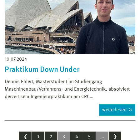
10.07.2024
Praktikum Down Under
Dennis Ehlert, Masterstudent im Studiengang
Maschinenbau/Verfahrens- und Energietechnik, absolviert
derzeit sein Ingenieurpraktikum am CRC…
weiterlesen
❮
1
2
3
4
5
…
❯