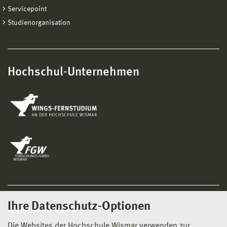
Servicepoint
Studienorganisation
Hochschul-Unternehmen
Ihre Datenschutz-Optionen
Social Media
Die Websites der Hochschule Wismar verwenden zur