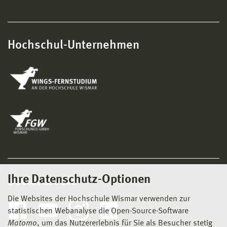
Hochschul-Unternehmen
Ihre Datenschutz-Optionen
Social Media
Die Websites der Hochschule Wismar verwenden zur
statistischen Webanalyse die Open-Source-Software
Matomo
, um das Nutzererlebnis für Sie als Besucher stetig