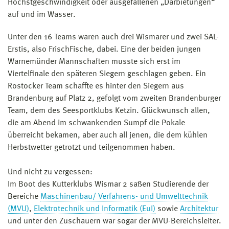
Höchstgeschwindigkeit oder ausgefallenen „Darbietungen“
auf und im Wasser.
Unter den 16 Teams waren auch drei Wismarer und zwei SAL-
Erstis, also FrischFische, dabei. Eine der beiden jungen
Warnemünder Mannschaften musste sich erst im
Viertelfinale den späteren Siegern geschlagen geben. Ein
Rostocker Team schaffte es hinter den Siegern aus
Brandenburg auf Platz 2, gefolgt vom zweiten Brandenburger
Team, dem des Seesportklubs Ketzin. Glückwunsch allen,
die am Abend im schwankenden Sumpf die Pokale
überreicht bekamen, aber auch all jenen, die dem kühlen
Herbstwetter getrotzt und teilgenommen haben.
Und nicht zu vergessen:
Im Boot des Kutterklubs Wismar 2 saßen Studierende der
Bereiche
Maschinenbau/ Verfahrens- und Umwelttechnik
(MVU)
,
Elektrotechnik und Informatik (EuI)
sowie
Architektur
und unter den Zuschauern war sogar der MVU-Bereichsleiter.