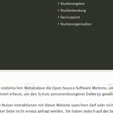
Studienangebot
Studienberatung
Servicepoint
Studienorganisation
 statistischen Webanalyse die Open-Source-Software
Matomo
, u
siert erfasst, um den Schutz personenbezogener Daten zu gewähr
 Nutzer-Interaktionen mit dieser Website speichern darf oder nich
er Seite nicht erneut gefragt werden. Sie haben jedoch auf der S