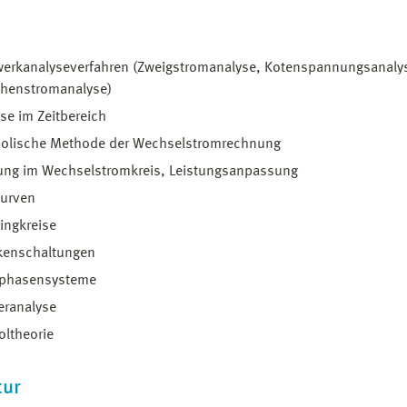
werkanalyseverfahren (Zweigstromanalyse, Kotenspannungsanaly
henstromanalyse)
se im Zeitbereich
olische Methode der Wechselstromrechnung
tung im Wechselstromkreis, Leistungsanpassung
kurven
ingkreise
kenschaltungen
phasensysteme
eranalyse
oltheorie
tur