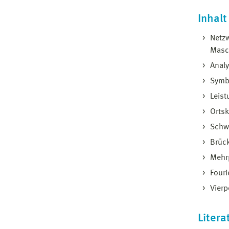
Inhalt
Netz
Masc
Analy
Symb
Leis
Orts
Schw
Brüc
Mehr
Fouri
Vierp
Litera