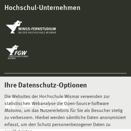
Hochschul-Unternehmen
Ihre Datenschutz-Optionen
Social Media
Die Websites der Hochschule Wismar verwenden zur
statistischen Webanalyse die Open-Source-Software
Matomo
, um das Nutzererlebnis für Sie als Besucher stetig
zu verbessern. Hierbei werden sämtliche Daten anonymisiert
erfasst, um den Schutz personenbezogener Daten zu