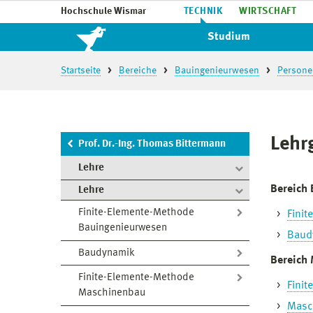
Hochschule Wismar
TECHNIK
WIRTSCHAFT
Studium
Startseite
Bereiche
Bauingenieurwesen
Persone
Lehr
Prof. Dr.-Ing. Thomas Bittermann
Lehre
Bereich
Lehre
Finite-Elemente-Methode
Fini
Bauingenieurwesen
Baud
Baudynamik
Bereich
Finite-Elemente-Methode
Fini
Maschinenbau
Masc