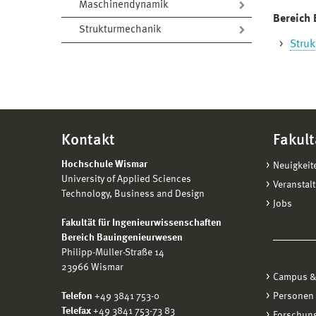
Maschinendynamik
Bereich 
Strukturmechanik
Stru
Kontakt
Fakult
Hochschule Wismar
Neuigkeit
University of Applied Sciences
Veranstal
Technology, Business and Design
Jobs
Fakultät für Ingenieurwissenschaften
Bereich Bauingenieurwesen
Philipp-Müller-Straße 14
23966 Wismar
Campus &
Telefon
+49 3841 753-0
Personen
Telefax
+49 3841 753-73 83
Forschung