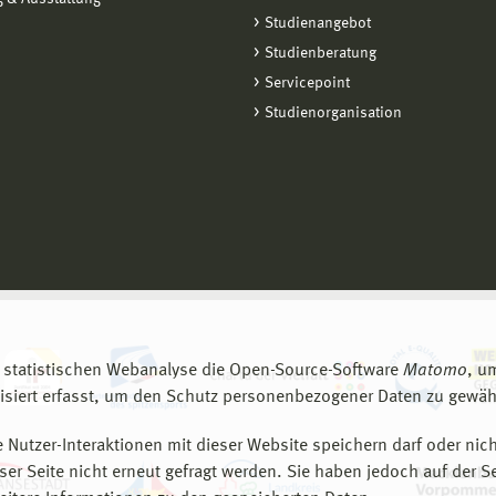
Studienangebot
Studienberatung
Servicepoint
Studienorganisation
 statistischen Webanalyse die Open-Source-Software
Matomo
, u
siert erfasst, um den Schutz personenbezogener Daten zu gewähr
 Nutzer-Interaktionen mit dieser Website speichern darf oder nich
er Seite nicht erneut gefragt werden. Sie haben jedoch auf der S