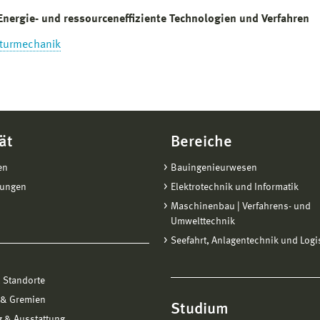
Energie- und ressourceneffiziente Technologien und Verfahren
kturmechanik
ät
Bereiche
en
Bauingenieurwesen
tungen
Elektrotechnik und Informatik
Maschinenbau | Verfahrens- und
Umwelttechnik
Seefahrt, Anlagentechnik und Logi
 Standorte
 & Gremien
Studium
 & Ausstattung