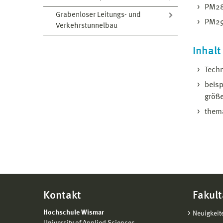
PM2
Grabenloser Leitungs- und
PM2
Verkehrstunnelbau
Inhalt
Techn
beisp
größe
thema
Kontakt
Fakult
Hochschule Wismar
Neuigkeit