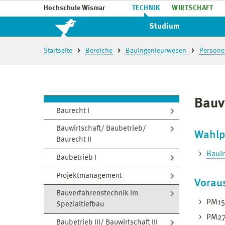
Hochschule Wismar
TECHNIK
WIRTSCHAFT
Studium
Startseite
Bereiche
Bauingenieurwesen
Persone
Bauv
Baurecht I
Bauwirtschaft/ Baubetrieb/
Wahlp
Baurecht II
Bauin
Baubetrieb I
Projektmanagement
Vorau
Bauverfahrenstechnik im
PM15
Spezialtiefbau
PM2
Baubetrieb III/ Bauwirtschaft III