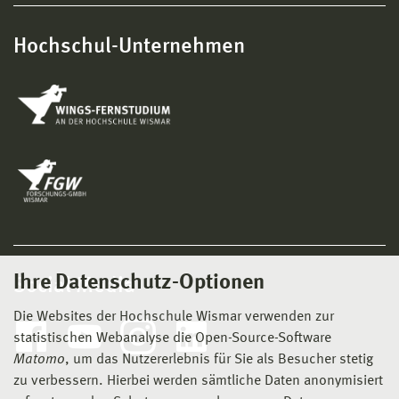
Hochschul-Unternehmen
Ihre Datenschutz-Optionen
Social Media
Die Websites der Hochschule Wismar verwenden zur
statistischen Webanalyse die Open-Source-Software
Matomo
, um das Nutzererlebnis für Sie als Besucher stetig
zu verbessern. Hierbei werden sämtliche Daten anonymisiert