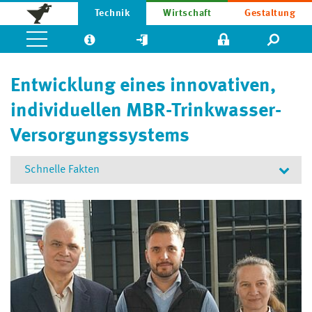
Technik
Wirtschaft
Gestaltung
Entwicklung eines innovativen,
individuellen MBR-Trinkwasser-
Versorgungssystems
Schnelle Fakten
Kurztitel:
Mini Cube FM 045
Förderkennzeichen:
TBI-V-210-VBW-072
Projektlaufzeit:
Juni 2017
–
März 2019
Projektbudget:
249.000 €
Forschungsschwerpunkt:
FSP 2 (seit 02/2024): Nachhaltige Objekte, urbane Strukturen,