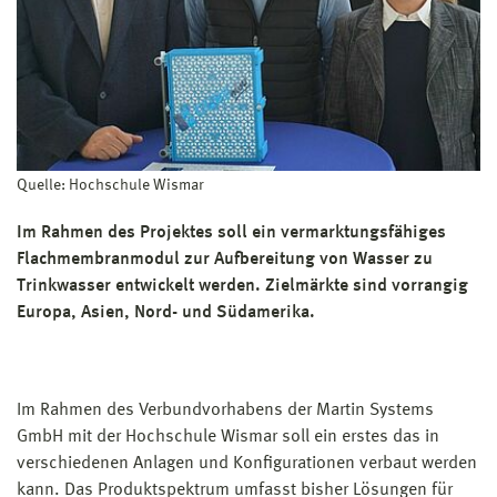
Materialien und Verfahren
FSP 2 (bis 01/2024): Neue Materialien und Verfahren​
Struktureinheit:
Fakultät für Ingenieurwissenschaften
Projektleitung:
Prof. Dr.-Ing. Daniela Schwerdt
Projektträger:
Quelle: Hochschule Wismar
TBI Technologie-Beratungs-Institut GmbH (TBI)
Fördermittelgeber:
Im Rahmen des Projektes soll ein vermarktungsfähiges
Ministerium für Wirtschaft, Infrastruktur, Tourismus und
Flachmembranmodul zur Aufbereitung von Wasser zu
Arbeit (WM M-V)
Trinkwasser entwickelt werden. Zielmärkte sind vorrangig
Europa, Asien, Nord- und Südamerika.
Im Rahmen des Verbundvorhabens der Martin Systems
GmbH mit der Hochschule Wismar soll ein erstes das in
verschiedenen Anlagen und Konfigurationen verbaut werden
kann. Das Produktspektrum umfasst bisher Lösungen für