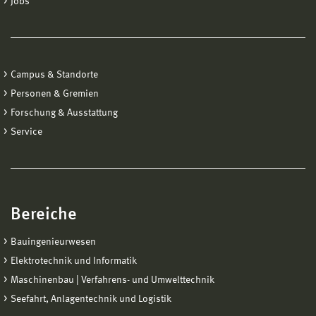
Jobs
Versagensverhalten von Werkstoffen bei hohen
Zyklenzahlen, Influence of testing method on the failure
mechanismen of materials at high number of cyclic
loads, Fortschritte in der Werkstoffprüfung für
Campus & Standorte
Forschung und Praxis, Tagung Werkstoffprüfung 28.-29.
Personen & Gremien
November 2013 in Neu-Ulm, Hrsg. H.-J. Christ,
Forschung & Ausstattung
Düsseldorf, Verlag Stahleisen, 2013, S.13-24, ISBN 978-
Service
3-514-00806-9
[6] Pyttel, B., Brunner, I., Schwerdt, D., Berger, C.
Influence of defects on fatigue strength and failure
mechanisms in the VHCF-region for quenched and
Bereiche
tempered steel and nodular cast iron, International
Journal of Fatigue 41 (2012), S. 107-118 (available online
Bauingenieurwesen
21 October 2011)
Elektrotechnik und Informatik
Maschinenbau | Verfahrens- und Umwelttechnik
[7]
Pyttel, B., Schwerdt, D., Berger, C. Very high cycle
fatigue - Is there a fatigue limit? International Journal of
Seefahrt, Anlagentechnik und Logistik
Fatigue 33, Issue 1, January 2011, Pages 49-58