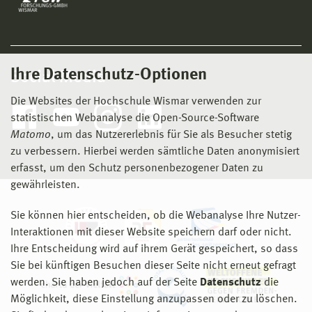
XXVIII GEF Encuentro del Grupo Espanol de Fractura,
Gijon 6.-Grupo Espanol de Fractura, 8. April 2011,
Spain, S. 2-8
Ihre Datenschutz-Optionen
Social Media
[11] Pyttel, B., Schwerdt, D., Brunner, I., Berger,
C.Influence of defects and defect distribution in the
Die Websites der Hochschule Wismar verwenden zur
quenched and tempered steel 42CrMoS4 and the
statistischen Webanalyse die Open-Source-Software
nodular cast iron EN-GJS 900-2 on the VHCF behaviour,
Matomo
, um das Nutzererlebnis für Sie als Besucher stetig
International Symposium on Fatigue Design & Material
zu verbessern. Hierbei werden sämtliche Daten anonymisiert
Defects, NTNU, Trondheim, Norway, 23-25 May 2011,
erfasst, um den Schutz personenbezogener Daten zu
book of abstracts, Editor: Gunnar Härkegard,
gewährleisten.
Trondheim, Norway: IPM, NTNU, 2011. pp. 7-8
Sie können hier entscheiden, ob die Webanalyse Ihre Nutzer-
[12] Schwerdt, D. Schwingfestigkeit und
Interaktionen mit dieser Website speichern darf oder nicht.
Schädigungsmechanismen der Aluminiumlegierungen
Ihre Entscheidung wird auf ihrem Gerät gespeichert, so dass
EN AW 6056 und EN AW 6082 sowie des
Sie bei künftigen Besuchen dieser Seite nicht erneut gefragt
Vergütungsstahls 42CrMo4 bei sehr hohen
werden. Sie haben jedoch auf der Seite
Datenschutz
die
Schwingspielzahlen, 210 Seiten, Dissertation,
Möglichkeit, diese Einstellung anzupassen oder zu löschen.
Technische Universität Darmstadt, Fachbereich