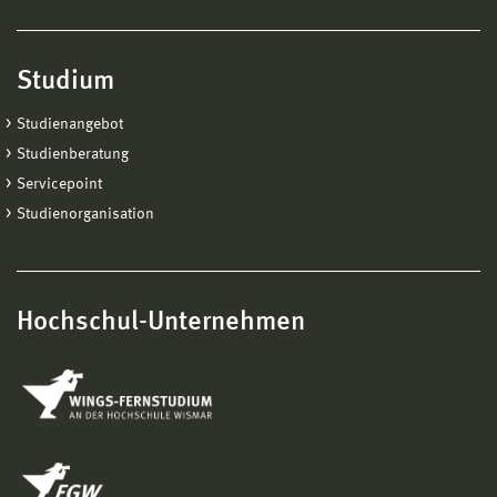
[8] Schwerdt, D., Pyttel, B., Berger, C. Fatigue strength
and failure mechanisms of wrought aluminium alloys in
Studium
the VHCF-region considering material and component
Studienangebot
relevant influencing factors, International Journal of
Fatigue 33, Issue 1, January 2011, Pages 33-41
Studienberatung
Servicepoint
[9] Schwerdt, D., Pyttel, B., Berger, C. Microstructure
Studienorganisation
investigation with SEM, EBSD and TEM on cyclic
stressed and unstressed specimens of two different
aluminium wrought alloys, Proceedings of Fifth
International Conference on Very High Cycle Fatigue,
Hochschul-Unternehmen
Berlin 28-30 June 2011, S. 207-212, Berlin, Germany,
Editors: C. Berger, H.-J. Christ, Berlin: DVM, 2011, ISBN
978-3-9814516-0-3
[10] Pyttel, B., Schwerdt, D., Brunner, I., Berger, C.
Fatigue Strength and Failure Mechanisms in the VHCF-
region, Anales de Mecanica de la Fractura 28, Vol. 1,