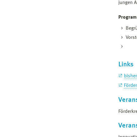
jungen A
Progra
Begr
Vorst
Links
bisher
Förde
Verans
Förderkr
Veran