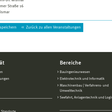
onPort Wismar
mer Straße 16
ismar
 speichern
Zurück zu allen Veranstaltungen
ät
Bereiche
en
Bauingenieurwesen
tungen
Elektrotechnik und Informatik
Maschinenbau | Verfahrens- und
Umwelttechnik
Seefahrt, Anlagentechnik und Logi
 Standorte