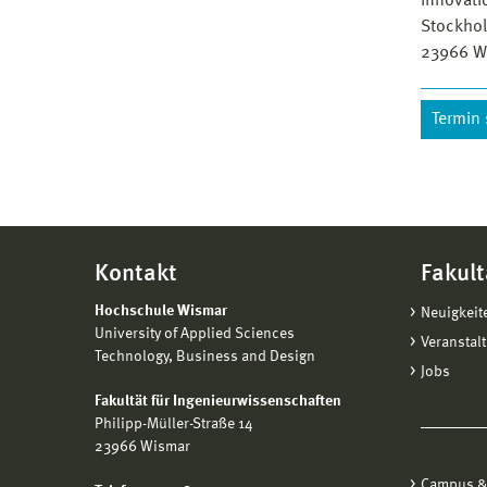
Innovati
Stockhol
23966
W
Termin
Kontakt
Fakult
Hochschule Wismar
Neuigkeit
University of Applied Sciences
Veranstal
Technology, Business and Design
Jobs
Fakultät für Ingenieurwissenschaften
Philipp-Müller-Straße 14
23966 Wismar
Campus &