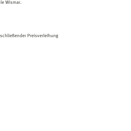
ule Wismar.
nschließender Preisverleihung