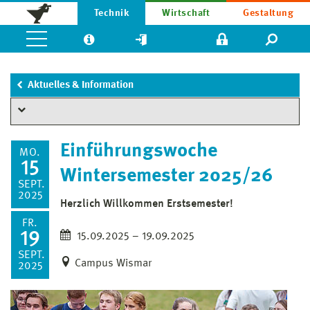
Technik
Wirtschaft
Gestaltung
Aktuelles & Information
Einführungswoche
MO.
15
Wintersemester 2025/26
SEPT.
2025
Herzlich Willkommen Erstsemester!
FR.
19
15.09.2025 – 19.09.2025
SEPT.
Campus Wismar
2025