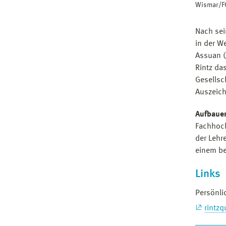
Wismar/FG
Nach sei
in der W
Assuan (
Rintz da
Gesellsc
Auszeich
Aufbauen
Fachhoch
der Lehr
einem be
Links
Persönli
rintz