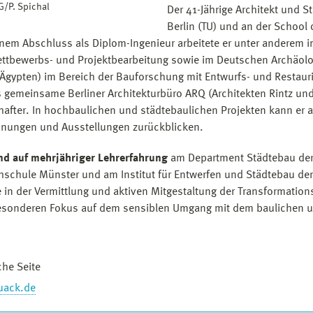
/P. Spichal
Der 41-Jährige Architekt und S
Berlin (TU) und an der School 
nem Abschluss als Diplom-Ingenieur arbeitete er unter anderem im
ettbewerbs- und Projektbearbeitung sowie im Deutschen Archäolog
Ägypten) im Bereich der Bauforschung mit Entwurfs- und Restaur
s gemeinsame Berliner Architekturbüro ARQ (Architekten Rintz un
hafter. In hochbaulichen und städtebaulichen Projekten kann er a
nungen und Ausstellungen zurückblicken.
d auf mehrjähriger Lehrerfahrung
am Department Städtebau der 
schule Münster und am Institut für Entwerfen und Städtebau der L
e in der Vermittlung und aktiven Mitgestaltung der Transformati
sonderen Fokus auf dem sensiblen Umgang mit dem baulichen u
che Seite
quack.de