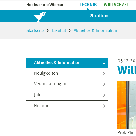
Hochschule Wismar
TECHNIK
WIRTSCHAFT
Studium
Startseite
Fakultät
Aktuelles & Information
03.12.2
Aktuelles & Information
Wil
Neuigkeiten
Veranstaltungen
Jobs
Historie
Prof. Phi