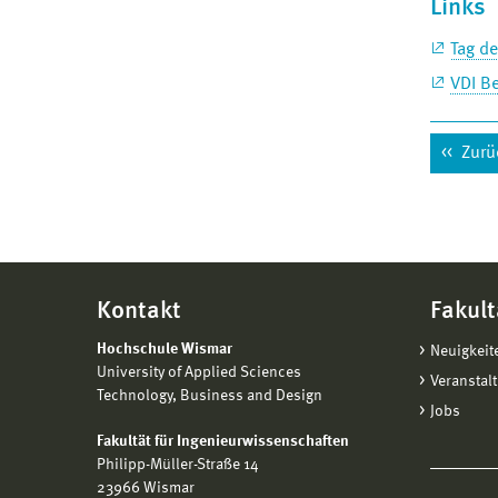
Links
Tag de
VDI B
Zurü
Kontakt
Fakult
Hochschule Wismar
Neuigkeit
University of Applied Sciences
Veranstal
Technology, Business and Design
Jobs
Fakultät für Ingenieurwissenschaften
Philipp-Müller-Straße 14
23966 Wismar