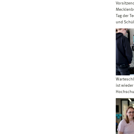
Vorsitzen
Mecklenbu
Tag der T
und Schül
Warteschl
ist wieder
Hochschu