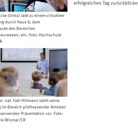
erfolgreichen Tag zurückblicke
cke (links) lädt zu einem virtuellen
ng durch Haus 6, dem
ude des Bereiches
eurwesen, ein. Foto: Hochschule
R
er. nat. Falk Hillmann stellt seine
 im Bereich pilzfressender Amöben
spannenden Präsentation vor. Foto:
le Wismar/CR