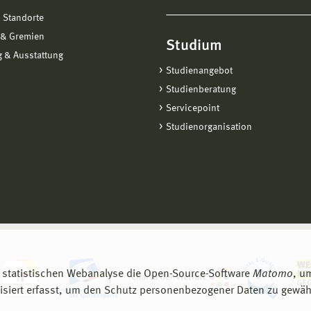
 Standorte
 & Gremien
Studium
 & Ausstattung
Studienangebot
Studienberatung
Servicepoint
Studienorganisation
 statistischen Webanalyse die Open-Source-Software
Matomo
, u
siert erfasst, um den Schutz personenbezogener Daten zu gewähr