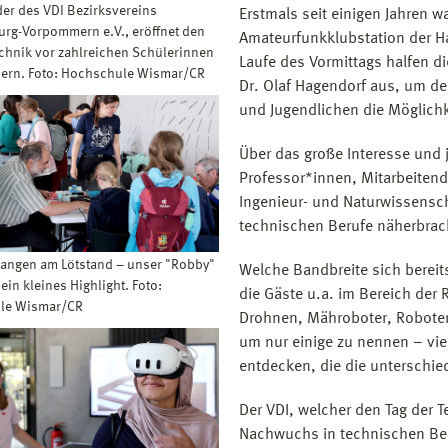
der des VDI Bezirksvereins
Erstmals seit einigen Jahren 
rg-Vorpommern e.V., eröffnet den
Amateurfunkklubstation der H
echnik vor zahlreichen Schülerinnen
Laufe des Vormittags halfen di
ern. Foto: Hochschule Wismar/CR
Dr. Olaf Hagendorf aus, um d
und Jugendlichen die Möglichk
Über das große Interesse und j
Professor*innen, Mitarbeitend
Ingenieur- und Naturwissensch
technischen Berufe näherbrac
angen am Lötstand – unser "Robby"
Welche Bandbreite sich bereit
 ein kleines Highlight. Foto:
die Gäste u.a. im Bereich der 
le Wismar/CR
Drohnen, Mähroboter, Roboter
um nur einige zu nennen – vi
entdecken, die die unterschie
Der VDI, welcher den Tag der T
Nachwuchs in technischen Ber