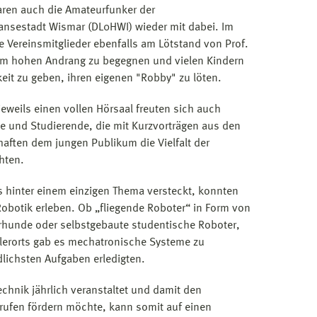
waren auch die Amateurfunker der
ansestadt Wismar (DL0HWI) wieder mit dabei. Im
e Vereinsmitglieder ebenfalls am Lötstand von Prof.
em hohen Andrang zu begegnen und vielen Kindern
eit zu geben, ihren eigenen "Robby" zu löten.
eweils einen vollen Hörsaal freuten sich auch
e und Studierende, die mit Kurzvorträgen aus den
aften dem jungen Publikum die Vielfalt der
hten.
s hinter einem einzigen Thema versteckt, konnten
Robotik erleben. Ob „fliegende Roboter“ in Form von
hunde oder selbstgebaute studentische Roboter,
elerorts gab es mechatronische Systeme zu
dlichsten Aufgaben erledigten.
echnik jährlich veranstaltet und damit den
ufen fördern möchte, kann somit auf einen