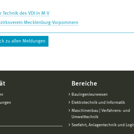
r Technik des VDI in M-V
ezirksverein Mecklenburg-Vorpommern
ck zu allen Meldungen
ät
Bereiche
en
Bauingenieurwesen
tungen
Elektrotechnik und Informatik
Maschinenbau | Verfahrens- und
Umwelttechnik
Seefahrt, Anlagentechnik und Logi