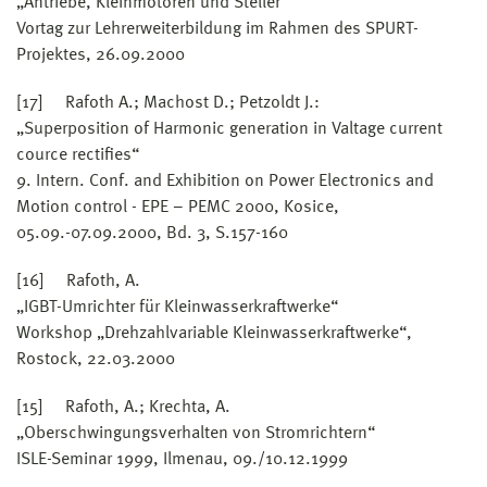
„Antriebe, Kleinmotoren und Steller“
Vortag zur Lehrerweiterbildung im Rahmen des SPURT-
Projektes, 26.09.2000
[17] Rafoth A.; Machost D.; Petzoldt J.:
„Superposition of Harmonic generation in Valtage current
cource rectifies“
9. Intern. Conf. and Exhibition on Power Electronics and
Motion control - EPE – PEMC 2000, Kosice,
05.09.-07.09.2000, Bd. 3, S.157-160
[16] Rafoth, A.
„IGBT-Umrichter für Kleinwasserkraftwerke“
Workshop „Drehzahlvariable Kleinwasserkraftwerke“,
Rostock, 22.03.2000
[15] Rafoth, A.; Krechta, A.
„Oberschwingungsverhalten von Stromrichtern“
ISLE-Seminar 1999, Ilmenau, 09./10.12.1999