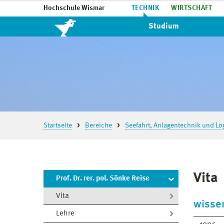
Hochschule Wismar
TECHNIK
WIRTSCHAFT
Studium
Startseite
Bereiche
Seefahrt, Anlagentechnik und Log
Vita
Prof. Dr. rer. pol. Sönke Reise
Vita
wissen
Lehre