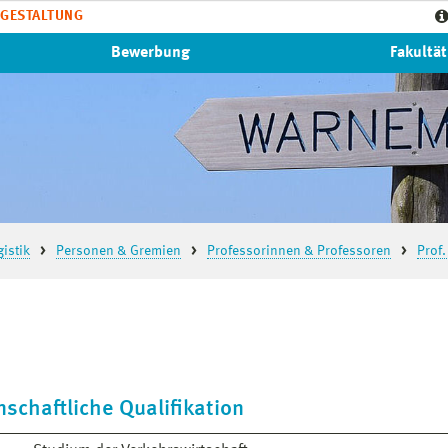
GESTALTUNG
Bewerbung
Fakultät
istik
Personen & Gremien
Professorinnen & Professoren
Prof.
schaftliche Qualifikation