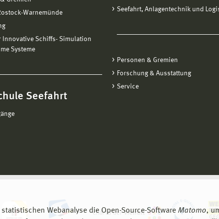
Seefahrt, Anlagentechnik und Logi
 Rostock-Warnemünde
ng
ür Innovative Schiffs- Simulation
ime Systeme
Personen & Gremien
Forschung & Ausstattung
Service
chule Seefahrt
gänge
 statistischen Webanalyse die Open-Source-Software
Matomo
, u