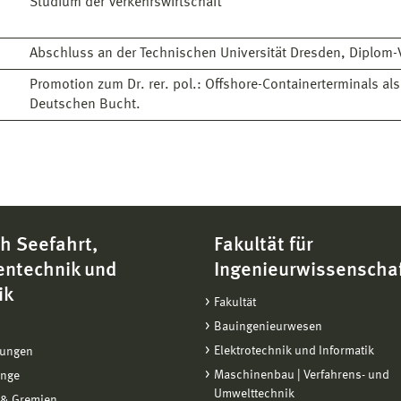
Studium der Verkehrswirtschaft
Abschluss an der Technischen Universität Dresden, Diplom-V
Promotion zum Dr. rer. pol.: Offshore-Containerterminals al
Deutschen Bucht.
h Seefahrt,
Fakultät für
entechnik und
Ingenieurwissenscha
ik
Fakultät
Bauingenieurwesen
Elektrotechnik und Informatik
tungen
Maschinenbau | Verfahrens- und
änge
Umwelttechnik
 & Gremien