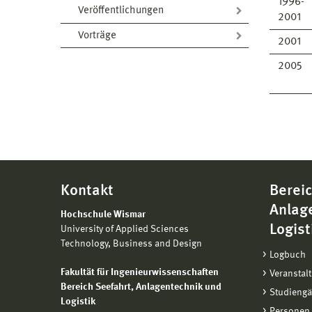
1996-
Veröffentlichungen
2001
Vorträge
2001
2005
Kontakt
Bereic
Anlag
Hochschule Wismar
Logist
University of Applied Sciences
Technology, Business and Design
Logbuch
Fakultät für Ingenieurwissenschaften
Veranstal
Bereich
Seefahrt, Anlagentechnik und
Studieng
Logistik
Personen