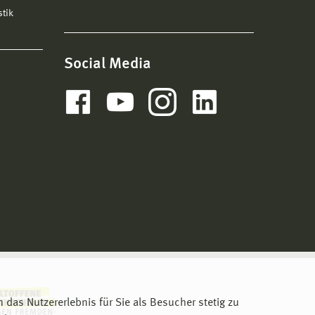
stik
Social Media
m das Nutzererlebnis für Sie als Besucher stetig zu