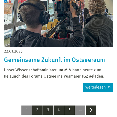
22.01.2025
Gemeinsame Zukunft im Ostseeraum
Unser Wissenschaftsministerium M-V hatte heute zum
Relaunch des Forums Ostsee ins Wismarer TGZ geladen.
weiterlesen
1
2
3
4
5
…
❯