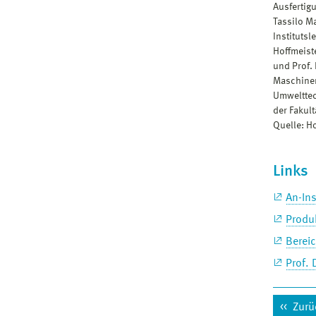
Ausfertigu
Tassilo M
Institutsl
Hoffmeist
und Prof. 
Maschine
Umwelttec
der Fakul
Quelle: 
Links
An-Ins
Produ
Berei
Prof. 
Zurü