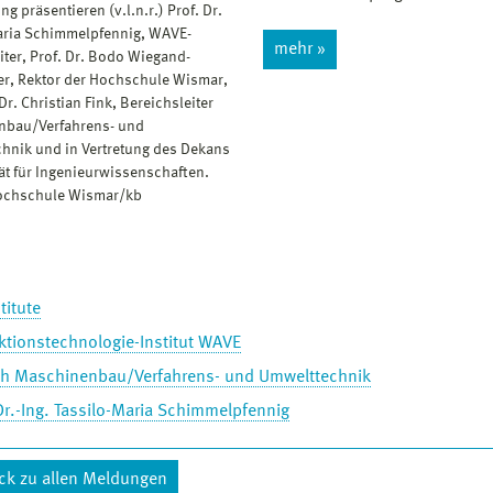
ng präsentieren (v.l.n.r.) Prof. Dr.
aria Schimmelpfennig, WAVE-
mehr »
eiter, Prof. Dr. Bodo Wiegand-
er, Rektor der Hochschule Wismar,
Dr. Christian Fink, Bereichsleiter
nbau/Verfahrens- und
hnik und in Vertretung des Dekans
tät für Ingenieurwissenschaften.
Hochschule Wismar/kb
titute
ktionstechnologie-Institut WAVE
ch Maschinenbau/Verfahrens- und Umwelttechnik
Dr.-Ing. Tassilo-Maria Schimmelpfennig
ck zu allen Meldungen