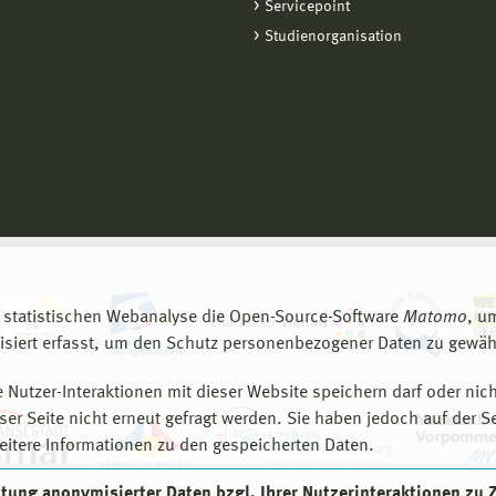
Servicepoint
Studienorganisation
 statistischen Webanalyse die Open-Source-Software
Matomo
, u
siert erfasst, um den Schutz personenbezogener Daten zu gewähr
 Nutzer-Interaktionen mit dieser Website speichern darf oder nich
er Seite nicht erneut gefragt werden. Sie haben jedoch auf der S
eitere Informationen zu den gespeicherten Daten.
eitung anonymisierter Daten bzgl. Ihrer Nutzerinteraktionen zu