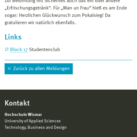
zur Belohnung mit Sicherheit auch das ein oder andere
„Erfrischungsgetränk“. Für „Man un Frau“ hieß es am Ende
sogar: Herzlichen Glückwunsch zum Pokalsieg! Da
gratulieren wir natürlich ebenfalls.
Links
Block 17
Studentenclub
Zurück zu allen Meldungen
Kontakt
Hochschule Wismar
University of Applied Sciences
Technology, Business and Design