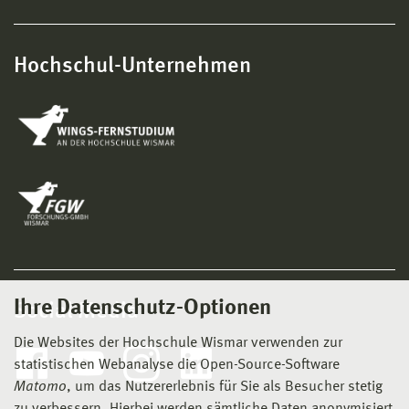
Hochschul-Unternehmen
Ihre Datenschutz-Optionen
Social Media
Die Websites der Hochschule Wismar verwenden zur
statistischen Webanalyse die Open-Source-Software
Matomo
, um das Nutzererlebnis für Sie als Besucher stetig