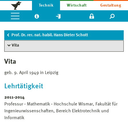
Technik
Wirtschaft
Gestaltung
Prof. Dr. rer. nat. habil. Hans Dieter Schott
Vita
Vita
geb. 9. April 1949 in Leipzig
Lehrtätigkeit
2011-2014
Professur · Mathematik · Hochschule Wismar, Fakultät für
Ingenieur­wissen­schaften, Bereich Elektrotechnik und
Informatik