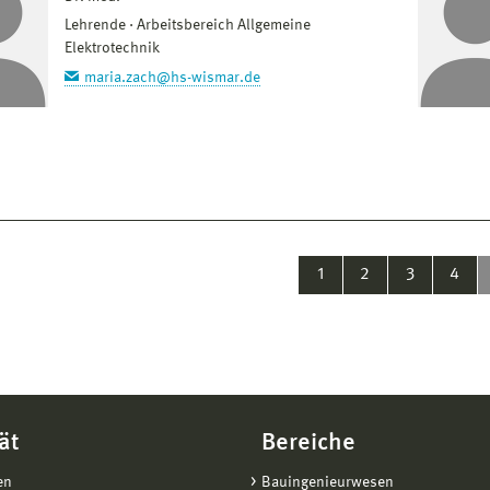
Lehrende
Arbeitsbereich Allgemeine
Elektrotechnik
maria.zach@hs-wismar.de
1
2
3
4
ät
Bereiche
en
Bauingenieurwesen