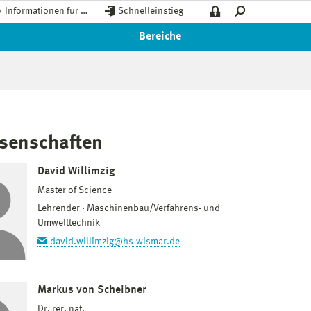
Informationen für …
Schnelleinstieg
Bereiche
ssenschaften
David Willimzig
Master of Science
Lehrender
Maschinenbau/Verfahrens- und
Umwelttechnik
david.willimzig@hs-wismar.de
Markus von Scheibner
Dr. rer. nat.