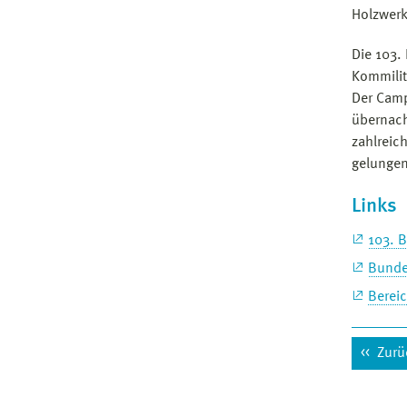
Holzwerk
Die 103.
Kommilit
Der Camp
übernach
zahlreic
gelunge
Links
103. 
Bunde
Berei
Zurü