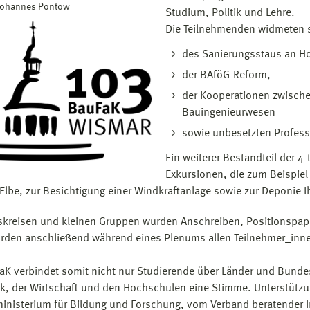
 Johannes Pontow
Studium, Politik und Lehre.
Die Teilnehmenden widmeten 
des Sanierungsstaus an H
der BAföG-Reform,
der Kooperationen zwische
Bauingenieurwesen
sowie unbesetzten Profes
Ein weiterer Bestandteil der 4
Exkursionen, die zum Beispiel
 Elbe, zur Besichtigung einer Windkraftanlage sowie zur Deponie I
tskreisen und kleinen Gruppen wurden Anschreiben, Positionspap
rden anschließend während eines Plenums allen Teilnehmer_inne
aK verbindet somit nicht nur Studierende über Länder und Bund
tik, der Wirtschaft und den Hochschulen eine Stimme. Unterstützu
nisterium für Bildung und Forschung, vom Verband beratender