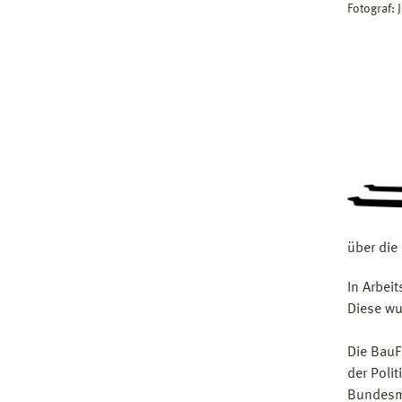
Fotograf:
über die
In Arbei
Diese wu
Die BauF
der Poli
Bundesmi