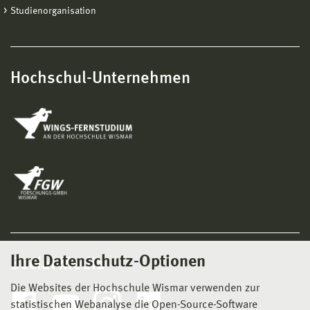
Studienorganisation
Hochschul-Unternehmen
Ihre Datenschutz-Optionen
Social Media
Die Websites der Hochschule Wismar verwenden zur
statistischen Webanalyse die Open-Source-Software