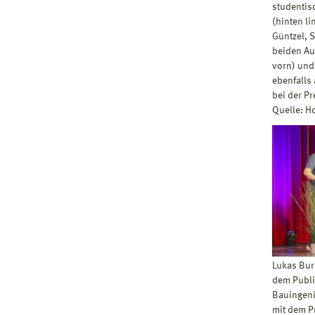
studentis
(hinten li
Güntzel, 
beiden Au
vorn) und
ebenfalls
bei der Pr
Quelle: 
Lukas Burm
dem Publi
Bauingeni
mit dem P