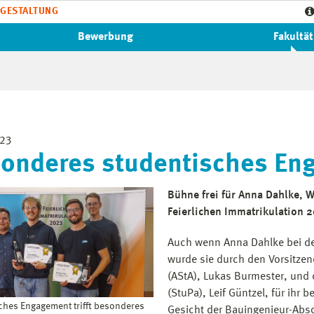
GESTALTUNG
Bewerbung
Fakultät
023
onderes studentisches En
Bühne frei für Anna Dahlke, 
Feierlichen Immatrikulation 
Auch wenn Anna Dahlke bei der
wurde sie durch den Vorsitze
(AStA), Lukas Burmester, und
(StuPa), Leif Güntzel, für ih
ches Engagement trifft besonderes
Gesicht der Bauingenieur-Absol