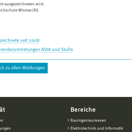
t ausgezeichneten wird.
Hochschule Wismar/AS
zeichnete seit 2008
erendenvertretungen AStA und StuPa
ck zu allen Meldungen
ät
Bereiche
en
Bauingenieurwesen
tungen
Elektrotechnik und Informatik