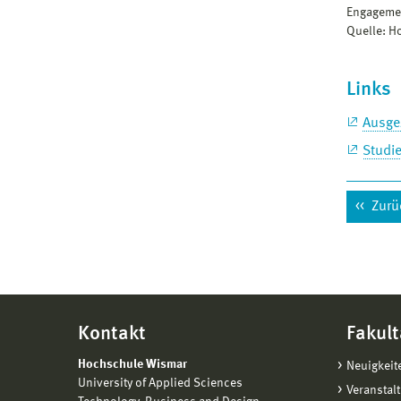
Engagemen
Quelle: 
Links
Ausge
Studi
Zurü
Kontakt
Fakult
Hochschule Wismar
Neuigkeit
University of Applied Sciences
Veranstal