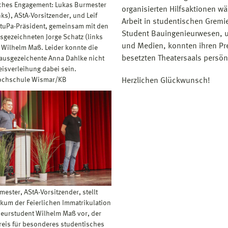
ches Engagement: Lukas Burmester
organisierten Hilfsaktionen w
nks), AStA-Vorsitzender, und Leif
Arbeit in studentischen Gremi
StuPa-Präsident, gemeinsam mit den
Student Bauingenieurwesen, 
sgezeichneten Jorge Schatz (links
und Medien, konnten ihren Pr
 Wilhelm Maß. Leider konnte die
besetzten Theatersaals persö
 ausgezeichente Anna Dahlke nicht
eisverleihung dabei sein.
Hochschule Wismar/KB
Herzlichen Glückwunsch!
ester, AStA-Vorsitzender, stellt
kum der Feierlichen Immatrikulation
eurstudent Wilhelm Maß vor, der
reis für besonderes studentisches