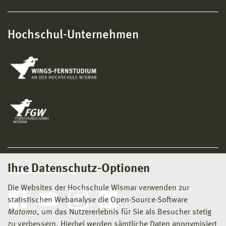
Hochschul-Unternehmen
Ihre Datenschutz-Optionen
Social Media
Die Websites der Hochschule Wismar verwenden zur
statistischen Webanalyse die Open-Source-Software
Matomo
, um das Nutzererlebnis für Sie als Besucher stetig
zu verbessern. Hierbei werden sämtliche Daten anonymisiert