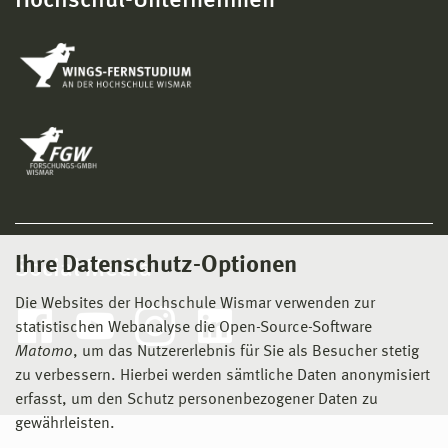
Hochschul-Unternehmen
Ihre Datenschutz-Optionen
Social Media
Die Websites der Hochschule Wismar verwenden zur
statistischen Webanalyse die Open-Source-Software
Matomo
, um das Nutzererlebnis für Sie als Besucher stetig
zu verbessern. Hierbei werden sämtliche Daten anonymisiert
erfasst, um den Schutz personenbezogener Daten zu
gewährleisten.