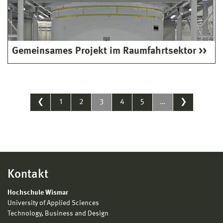
Gemeinsames Projekt im Raumfahrtsektor
❮
1
2
3
4
5
…
❯
Kontakt
Hochschule Wismar
University of Applied Sciences
Technology, Business and Design