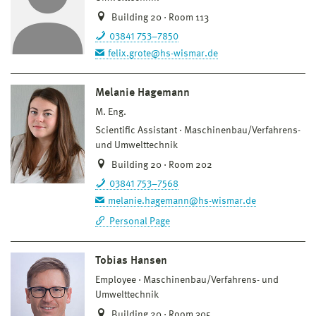
Building 20 · Room 113
03841 753–7850
felix.grote@hs-wismar.de
Melanie Hagemann
M. Eng.
Scientific Assistant
Maschinenbau/Verfahrens-
und Umwelttechnik
Building 20 · Room 202
03841 753–7568
melanie.hagemann@hs-wismar.de
Personal Page
Tobias Hansen
Employee
Maschinenbau/Verfahrens- und
Umwelttechnik
Building 20 · Room 305