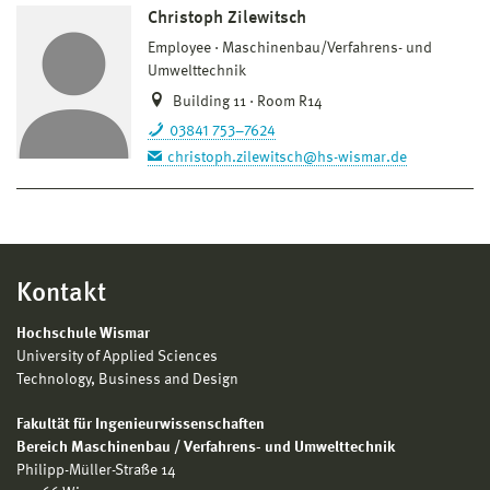
Christoph Zilewitsch
Employee
Maschinenbau/Verfahrens- und
Umwelttechnik
Building 11 · Room R14
03841 753–7624
christoph.zilewitsch@hs-wismar.de
Kontakt
Hochschule Wismar
University of Applied Sciences
Technology, Business and Design
Fakultät für Ingenieurwissenschaften
Bereich Maschinenbau / Verfahrens- und Umwelttechnik
Philipp-Müller-Straße 14