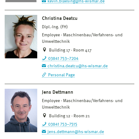
kevin.blaesing@hs-wismar.de
Christina Deatcu
Dipl.-Ing. (FH)
Employee
Maschinenbau/Verfahrens- und
Umwelttechnik
Building 17 · Room 417
03841 753–7204
christina.deatcu@hs-wismar.de
Personal Page
Jens Dettmann
Employee
Maschinenbau/Verfahrens- und
Umwelttechnik
Building 12 · Room 21
03841 753–7515
jens.dettmann@hs-wismar.de