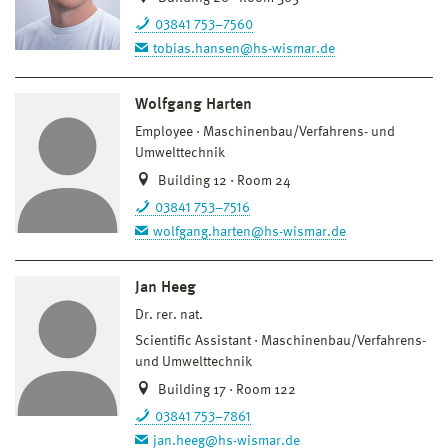
03841 753–7560
tobias.hansen@hs-wismar.de
Wolfgang Harten
Employee
Maschinenbau/Verfahrens- und
Umwelttechnik
Building 12 · Room 24
03841 753–7516
wolfgang.harten@hs-wismar.de
Jan Heeg
Dr. rer. nat.
Scientific Assistant
Maschinenbau/Verfahrens-
und Umwelttechnik
Building 17 · Room 122
03841 753–7861
jan.heeg@hs-wismar.de