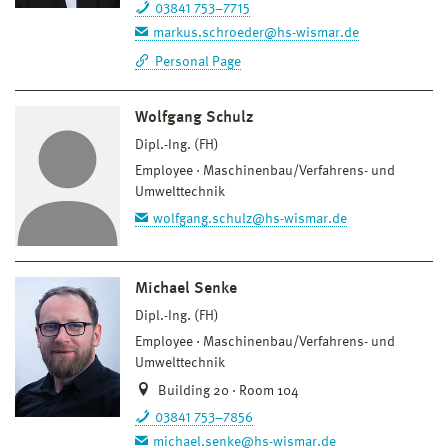
03841 753–7715
markus.schroeder@hs-wismar.de
Personal Page
Wolfgang Schulz
Dipl.-Ing. (FH)
Employee
Maschinenbau/Verfahrens- und
Umwelttechnik
wolfgang.schulz@hs-wismar.de
Michael Senke
Dipl.-Ing. (FH)
Employee
Maschinenbau/Verfahrens- und
Umwelttechnik
Building 20 · Room 104
03841 753–7856
michael.senke@hs-wismar.de