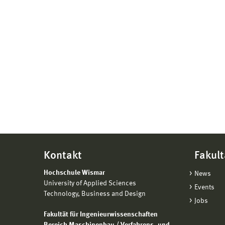
Kontakt
Fakult
Hochschule Wismar
News
University of Applied Sciences
Events
Technology, Business and Design
Jobs
Fakultät für Ingenieurwissenschaften