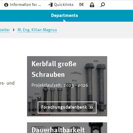
Information for …
Quicklinks
DE
Departments
beiter
M. Eng. Kilian Magnus
Kerbfall große
Schrauben
ns- und
Projektlaufzeit: 2023 - 2026
Forschungsdatenbank
Dauerhaltbarkeit