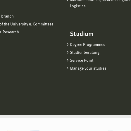
Maritime Studies, Systems Engine
Logistics
 branch
f the University & Committees
 & Research
Studium
Degree Programmes
Studienberatung
Service Point
Manage your studies