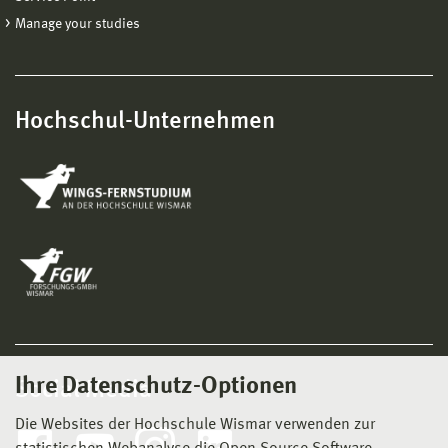
Manage your studies
Hochschul-Unternehmen
Ihre Datenschutz-Optionen
Social Media
Die Websites der Hochschule Wismar verwenden zur