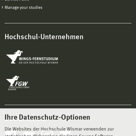
Manage your studies
Hochschul-Unternehmen
Ihre Datenschutz-Optionen
Social Media
Die Websites der Hochschule Wismar verwenden zur