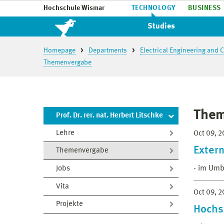
Hochschule Wismar
TECHNOLOGY
BUSINESS
Studies
Homepage
Departments
Electrical Engineering and
Themenvergabe
The
Prof. Dr. rer. nat. Herbert Litschke
Lehre
Oct 09, 
Exter
Themenvergabe
- im Umb
Jobs
Vita
Oct 09, 
Projekte
Hochs