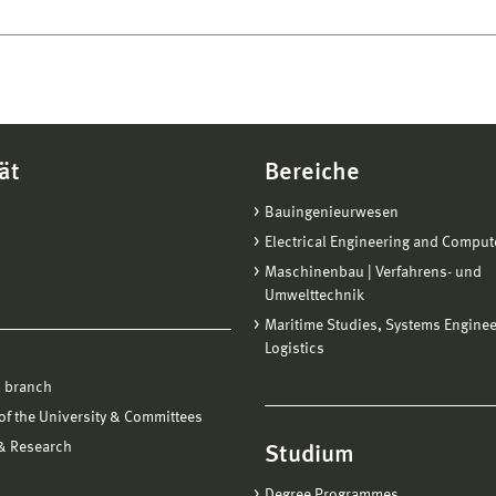
ät
Bereiche
Bauingenieurwesen
Electrical Engineering and Comput
Maschinenbau | Verfahrens- und
Umwelttechnik
Maritime Studies, Systems Engine
Logistics
 branch
f the University & Committees
 & Research
Studium
Degree Programmes