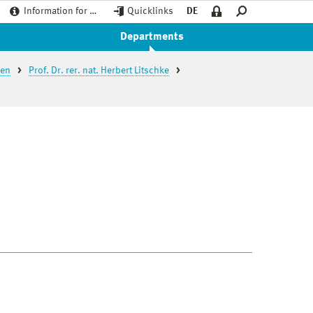
Information for …
Quicklinks
DE
Departments
ren
Prof. Dr. rer. nat. Herbert Litschke