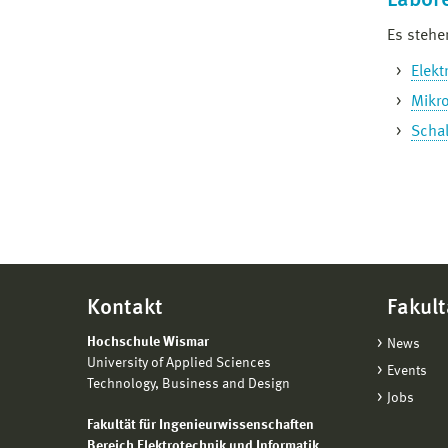
Labor
Es stehe
Elek
Mikro
Schal
Kontakt
Fakult
Hochschule Wismar
News
University of Applied Sciences
Events
Technology, Business and Design
Jobs
Fakultät für Ingenieurwissenschaften
Bereich Elektrotechnik und Informatik