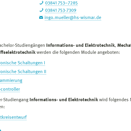
03841 753–7285
03841 753-7309
ingo.mueller@hs-wismar.de
achelor-Studiengängen
Informations- und Elektrotechnik
,
Mecha
ffselektrotechnik
werden die folgenden Module angeboten:
ronische Schaltungen I
ronische Schaltungen II
rammierung
controller
er-Studiengang
Informations- und Elektrotechnik
wird folgendes
en:
tkreisentwurf