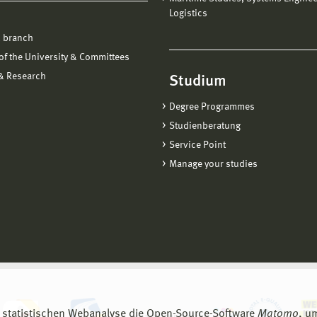
Logistics
 branch
f the University & Committees
 & Research
Studium
Degree Programmes
Studienberatung
Service Point
Manage your studies
 statistischen Webanalyse die Open-Source-Software
Matomo
, u