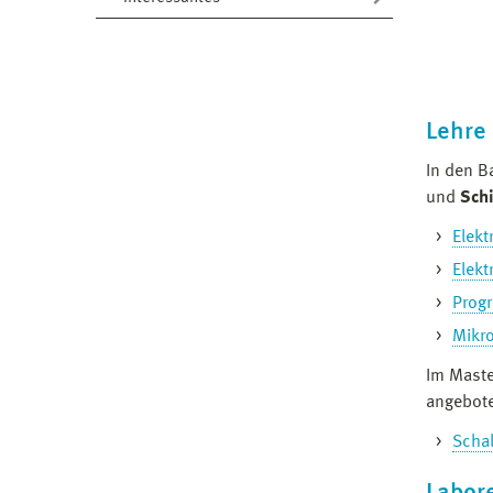
Lehre
In den B
und
Schi
Elekt
Elekt
Prog
Mikro
Im Mast
angebot
Schal