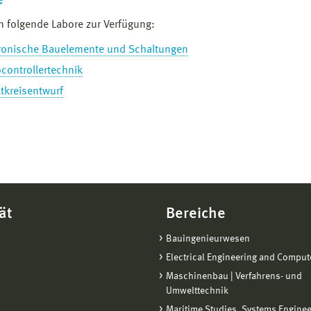
e
n folgende Labore zur Verfügung:
tronische Bauelemente und Schaltungen
controllertechnik
tkreisentwurf
ät
Bereiche
Bauingenieurwesen
Electrical Engineering and Comput
Maschinenbau | Verfahrens- und
Umwelttechnik
Maritime Studies, Systems Engine