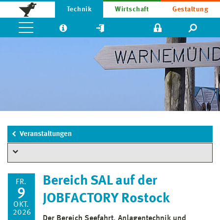
Technik
Wirtschaft
Gestaltung
Veranstaltungen
Bereich SAL auf der
FR.
9
JOBFACTORY Rostock
OKT.
2026
Der Bereich Seefahrt, Anlagentechnik und