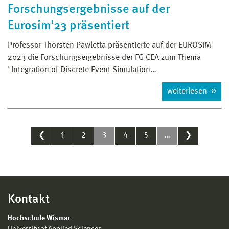
Forschungsergebnisse auf der
Eurosim'23 präsentiert
Professor Thorsten Pawletta präsentierte auf der EUROSIM
2023 die Forschungsergebnisse der FG CEA zum Thema
"Integration of Discrete Event Simulation…
weiterlesen
❮
1
2
3
4
5
…
❯
Kontakt
Hochschule Wismar
University of Applied Sciences